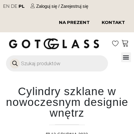
EN
DE
PL
Zaloguj się / Zarejestruj się
NA PREZENT
KONTAKT
Szkło
Szkł
Szkło do 
Ofert
Cylindry szklane w
nowoczesnym designie
wnętrz