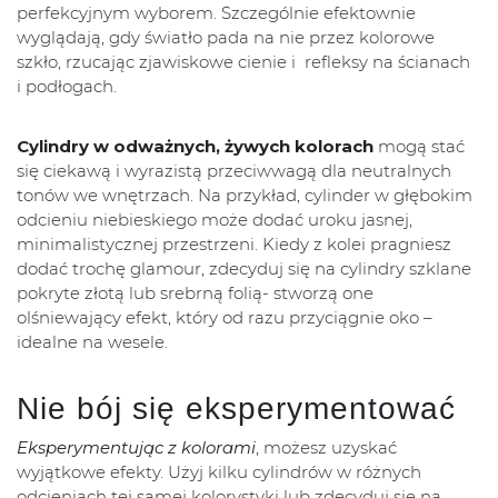
perfekcyjnym wyborem. Szczególnie efektownie
wyglądają, gdy światło pada na nie przez kolorowe
szkło, rzucając zjawiskowe cienie i refleksy na ścianach
i podłogach.
Cylindry w odważnych, żywych kolorach
mogą stać
się ciekawą i wyrazistą przeciwwagą dla neutralnych
tonów we wnętrzach. Na przykład, cylinder w głębokim
odcieniu niebieskiego może dodać uroku jasnej,
minimalistycznej przestrzeni. Kiedy z kolei pragniesz
dodać trochę glamour, zdecyduj się na cylindry szklane
pokryte złotą lub srebrną folią- stworzą one
olśniewający efekt, który od razu przyciągnie oko –
idealne na wesele.
Nie bój się eksperymentować
Eksperymentując z kolorami
, możesz uzyskać
wyjątkowe efekty. Użyj kilku cylindrów w różnych
odcieniach tej samej kolorystyki lub zdecyduj się na