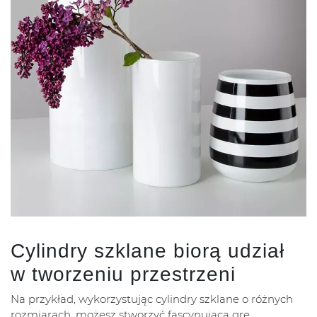
Cylindry szklane biorą udział
w tworzeniu przestrzeni
Na przykład, wykorzystując cylindry szklane o różnych
rozmiarach, możesz stworzyć fascynującą grę