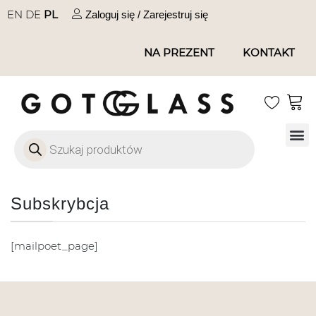
EN
DE
PL
Zaloguj się / Zarejestruj się
NA PREZENT
KONTAKT
Szkło
Szkł
Szkło do 
Ofert
Subskrybcja
[mailpoet_page]