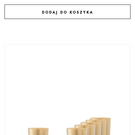
DODAJ DO KOSZYKA
DODAJ DO ULUBIONYCH