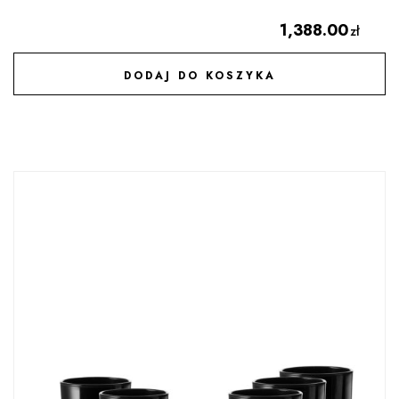
1,388.00
zł
DODAJ DO KOSZYKA
DODAJ DO ULUBIONYCH