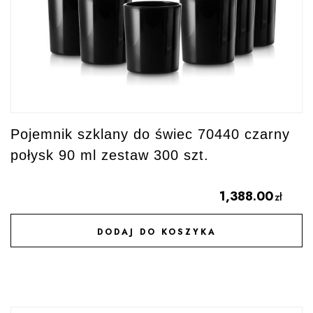
Pojemnik szklany do świec 70440 czarny
połysk 90 ml zestaw 300 szt.
1,388.00
zł
DODAJ DO KOSZYKA
DODAJ DO ULUBIONYCH