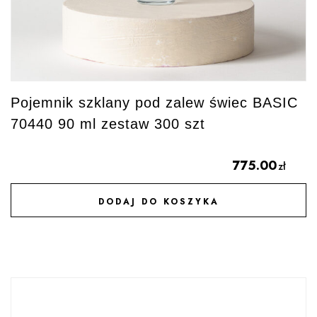
Pojemnik szklany pod zalew świec BASIC
70440 90 ml zestaw 300 szt
775.00
zł
DODAJ DO KOSZYKA
DODAJ DO ULUBIONYCH