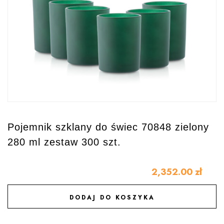
Pojemnik szklany do świec 70848 zielony
280 ml zestaw 300 szt.
2,352.00
zł
DODAJ DO KOSZYKA
DODAJ DO ULUBIONYCH