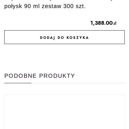
połysk 90 ml zestaw 300 szt.
1,388.00
zł
DODAJ DO KOSZYKA
DODAJ DO ULUBIONYCH
PODOBNE PRODUKTY