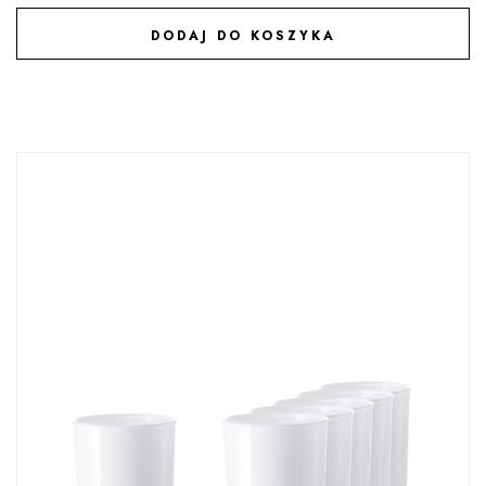
DODAJ DO KOSZYKA
DODAJ DO ULUBIONYCH