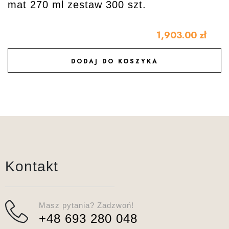
mat 270 ml zestaw 300 szt.
1,903.00
zł
DODAJ DO KOSZYKA
DODAJ DO ULUBIONYCH
Kontakt
Masz pytania? Zadzwoń!
+48 693 280 048