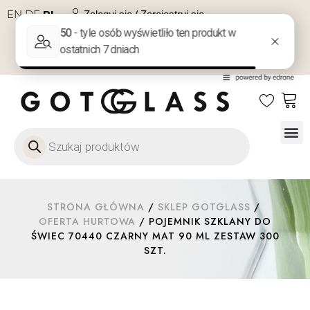
EN
DE
PL
Zaloguj się / Zarejestruj się
NA PREZENT
KONTAKT
Szkło
Szkł
Szkło do 
Ofert
STRONA GŁÓWNA
/
SKLEP GOTGLASS
/
OFERTA HURTOWA
/ POJEMNIK SZKLANY DO
ŚWIEC 70440 CZARNY MAT 90 ML ZESTAW 300
SZT.