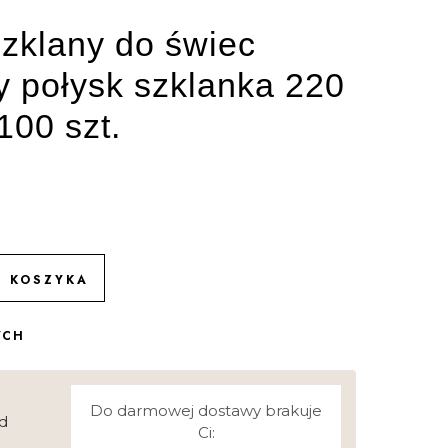
zklany do świec
y połysk szklanka 220
100 szt.
O KOSZYKA
YCH
Do darmowej dostawy brakuje
d
Ci: