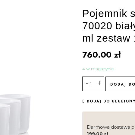
Pojemnik s
70020 biał
ml zestaw 
760.00
zł
4 w magazynie
DODAJ D
DODAJ DO ULUBION
Darmowa dostawa o
199.00
zł