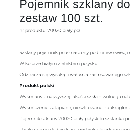
Pojemnik szklany do
zestaw 100 szt.
nr produktu: 70020 biały poł
Szklany pojemnik przeznaczony pod zalew świec, 
W kolorze białym z efektem połysku.
Odznacza się wysoką trwałością zastosowanego szk
Produkt polski
.
Wykonany z najwyższej jakości szkła – wolnego od o
Wykończenie zatapiane, nieszlifowane, zaokrąglone
Pojemnik szklany 70020 biały połysk to szklanka po
Dzięki czemu dodaje klasy i wdzięku każdemu pom