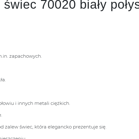
 świec 70020 biały poły
m.in. zapachowych.
ła.
łowiu i innych metali ciężkich.
.
d zalew świec, która elegancko prezentuje się.
ieszczeniu.