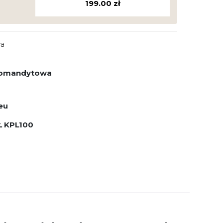
199.00
zł
wa
 komandytowa
eu
Ł KPL100