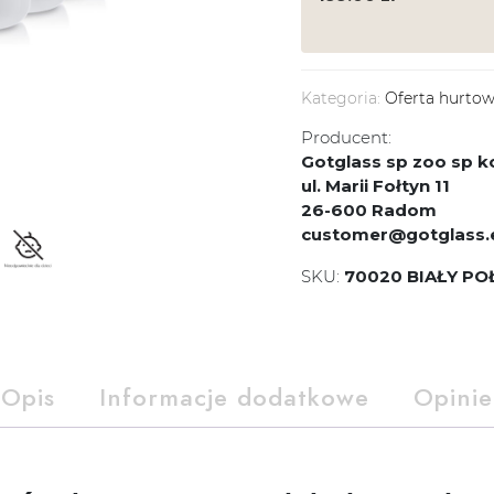
Kategoria:
Oferta hurto
Producent:
Gotglass sp zoo sp
ul. Marii Fołtyn 11
26-600 Radom
customer@gotglass.
SKU:
70020 BIAŁY PO
Opis
Informacje dodatkowe
Opinie