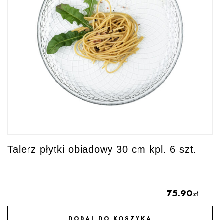
Talerz płytki obiadowy 30 cm kpl. 6 szt.
75.90
zł
DODAJ DO KOSZYKA
DODAJ DO ULUBIONYCH