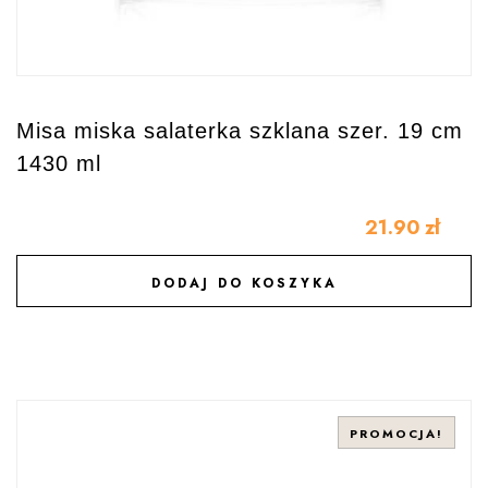
Misa miska salaterka szklana szer. 19 cm
1430 ml
21.90
zł
DODAJ DO KOSZYKA
DODAJ DO ULUBIONYCH
PROMOCJA!