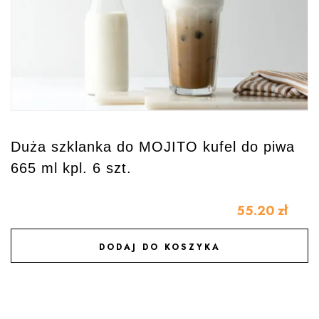
Duża szklanka do MOJITO kufel do piwa
665 ml kpl. 6 szt.
55.20
zł
DODAJ DO KOSZYKA
DODAJ DO ULUBIONYCH