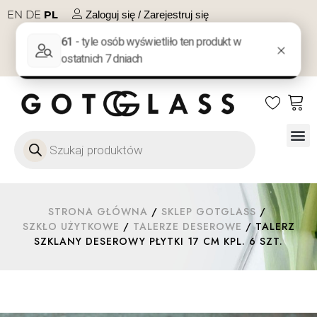
EN
DE
PL
Zaloguj się / Zarejestruj się
NA PREZENT
KONTAKT
Szkło
Szkł
Szkło do 
Ofert
STRONA GŁÓWNA
/
SKLEP GOTGLASS
/
SZKŁO UŻYTKOWE
/
TALERZE DESEROWE
/ TALERZ
SZKLANY DESEROWY PŁYTKI 17 CM KPL. 6 SZT.