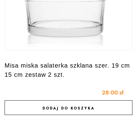
Misa miska salaterka szklana szer. 19 cm
15 cm zestaw 2 szt.
28.00
zł
DODAJ DO KOSZYKA
DODAJ DO ULUBIONYCH