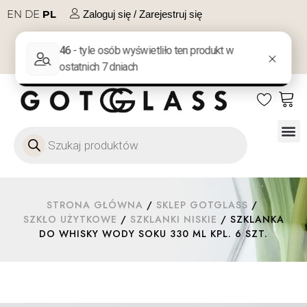
EN
DE
PL
Zaloguj się / Zarejestruj się
NA PREZENT
KONTAKT
Szkło
Szkł
Szkło do 
Ofert
STRONA GŁÓWNA
/
SKLEP GOTGLASS
/
SZKŁO UŻYTKOWE
/
SZKLANKI NISKIE
/ SZKLANKA
DO WHISKY WODY SOKU 330 ML KPL. 6 SZT.