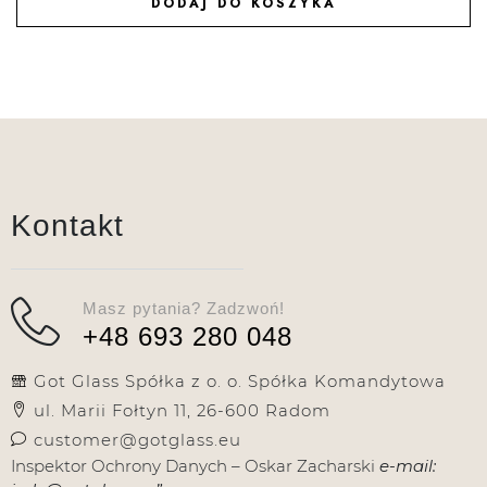
DODAJ DO KOSZYKA
DODAJ DO ULUBIONYCH
Kontakt
Masz pytania? Zadzwoń!
+48 693 280 048
Got Glass Spółka z o. o. Spółka Komandytowa
ul. Marii Fołtyn 11, 26-600 Radom
customer@gotglass.eu
Inspektor Ochrony Danych – Oskar Zacharski
e-mail: