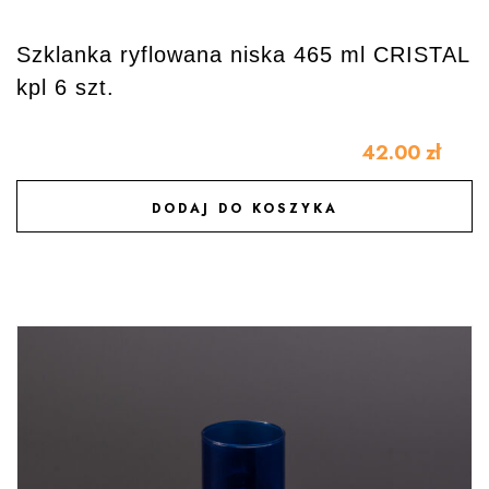
Szklanka ryflowana niska 465 ml CRISTAL
kpl 6 szt.
42.00
zł
DODAJ DO KOSZYKA
DODAJ DO ULUBIONYCH