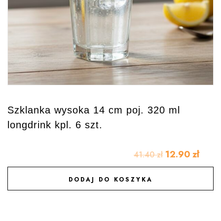
Szklanka wysoka 14 cm poj. 320 ml
longdrink kpl. 6 szt.
12.90
zł
41.40
zł
DODAJ DO KOSZYKA
DODAJ DO ULUBIONYCH