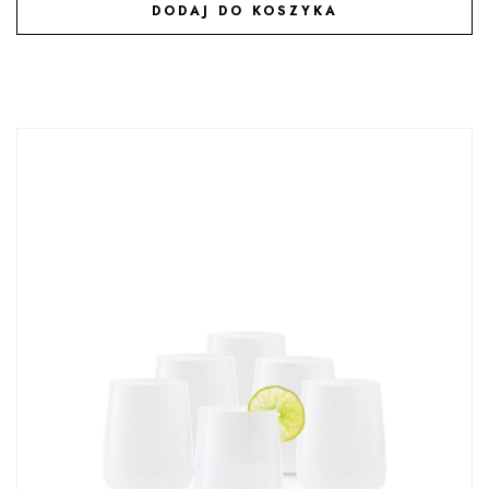
DODAJ DO KOSZYKA
DODAJ DO ULUBIONYCH