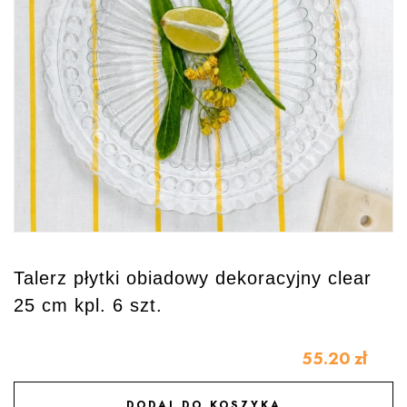
Talerz płytki obiadowy dekoracyjny clear
25 cm kpl. 6 szt.
55.20
zł
DODAJ DO KOSZYKA