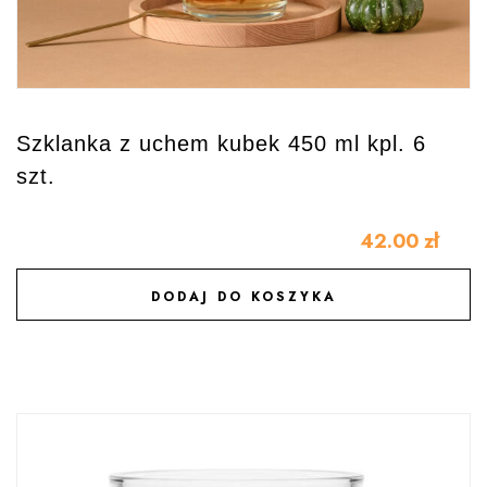
Szklanka z uchem kubek 450 ml kpl. 6
szt.
42.00
zł
DODAJ DO KOSZYKA
DODAJ DO ULUBIONYCH