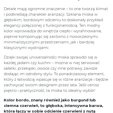
Detale mają ogromne znaczenie – to one tworzą klimat
i podkreślają charakter aranżacji. Szklana miska w
głębokim, bordowym odcieniu to doskonały przykład
elegancji połączonej z funkcjonalnością. Ten modny
kolor wprowadza do wnętrza ciepło i wyrafinowanie,
pięknie komponując się zarówno z nowoczesnymi,
minimalistycznymi przestrzeniami, jak i bardziej
klasycznymi wystrojami.
Dzięki swojej uniwersalności miska sprawdzi się w
każdej jadalni czy kuchni – można w niej serwować
sałatki, przekąski, owoce czy inne potrawy, zawsze
dodając im odrobiny stylu. To ponadczasowy element,
który z łatwością wpasuje się w różne aranżacje i będzie
zachwycać swoim designem przez lata. Jeśli cenisz
piękno i praktyczność, ta miska to idealny wybór!
Kolor bordo, znany również jako burgund lub
ciemna czerwień, to głęboka, intensywna barwa,
która łączy w sobie odcienie czerwieni z nutą