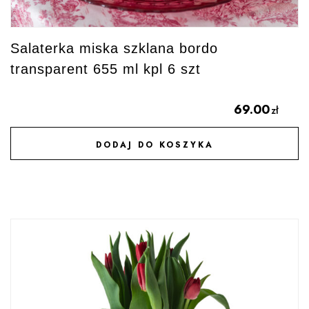
Salaterka miska szklana bordo
transparent 655 ml kpl 6 szt
69.00
zł
DODAJ DO KOSZYKA
DODAJ DO ULUBIONYCH