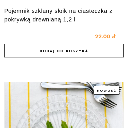
Pojemnik szklany słoik na ciasteczka z
pokrywką drewnianą 1,2 l
22.00
zł
DODAJ DO KOSZYKA
DODAJ DO ULUBIONYCH
NOWOŚĆ