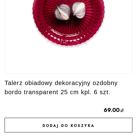
Talerz obiadowy dekoracyjny ozdobny
bordo transparent 25 cm kpl. 6 szt.
69.00
zł
DODAJ DO KOSZYKA
DODAJ DO ULUBIONYCH