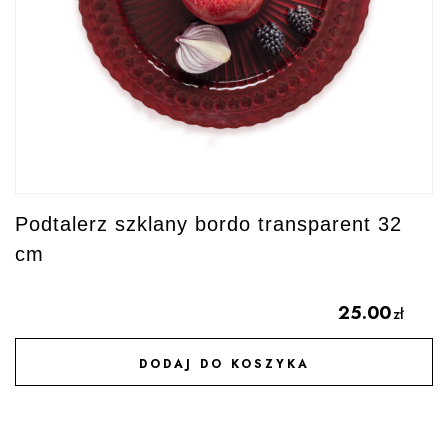
Podtalerz szklany bordo transparent 32
cm
25.00
zł
DODAJ DO KOSZYKA
DODAJ DO ULUBIONYCH