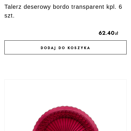
Talerz deserowy bordo transparent kpl. 6
szt.
62.40
zł
DODAJ DO KOSZYKA
DODAJ DO ULUBIONYCH