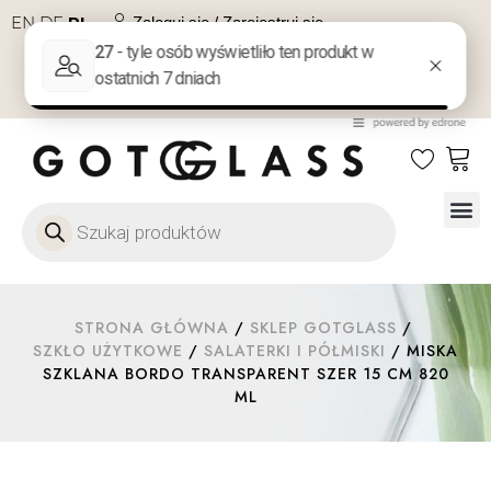
EN
DE
PL
Zaloguj się / Zarejestruj się
NA PREZENT
KONTAKT
Szkło
Szkł
Szkło do 
Ofert
STRONA GŁÓWNA
/
SKLEP GOTGLASS
/
SZKŁO UŻYTKOWE
/
SALATERKI I PÓŁMISKI
/ MISKA
SZKLANA BORDO TRANSPARENT SZER 15 CM 820
ML