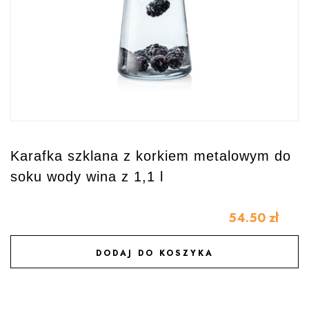
Karafka szklana z korkiem metalowym do
soku wody wina z 1,1 l
54.50
zł
DODAJ DO KOSZYKA
DODAJ DO ULUBIONYCH