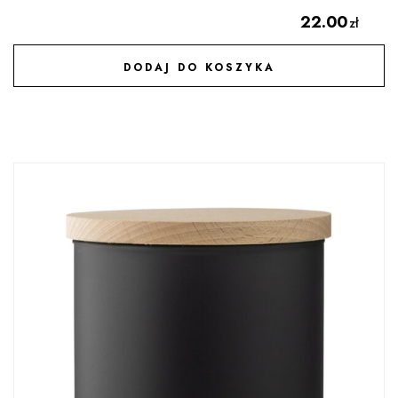
22.00
zł
DODAJ DO KOSZYKA
DODAJ DO ULUBIONYCH