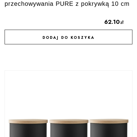
przechowywania PURE z pokrywką 10 cm
62.10
zł
DODAJ DO KOSZYKA
DODAJ DO ULUBIONYCH