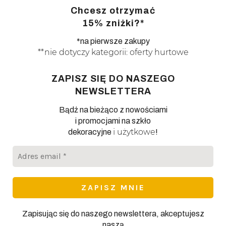
Chcesz otrzymać
15% zniżki?*
*na pierwsze zakupy
**nie dotyczy kategorii: oferty hurtowe
ZAPISZ SIĘ DO NASZEGO
NEWSLETTERA
Bądź na bieżąco z nowościami
i promocjami na szkło
i użytkowe
dekoracyjne
!
Adres
email
*
Zapisując się do naszego newslettera, akceptujesz
naszą