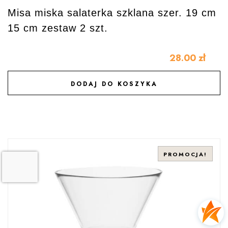
Misa miska salaterka szklana szer. 19 cm
15 cm zestaw 2 szt.
28.00
zł
DODAJ DO KOSZYKA
DODAJ DO ULUBIONYCH
PROMOCJA!