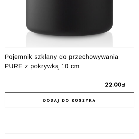
Pojemnik szklany do przechowywania
PURE z pokrywką 10 cm
22.00
zł
DODAJ DO KOSZYKA
DODAJ DO ULUBIONYCH