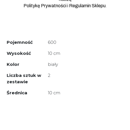
.
Politykę Prywatności
i
Regulamin Sklepu
Pojemność
600
Wysokość
10 cm
Kolor
biały
Liczba sztuk w
2
zestawie
Średnica
10 cm