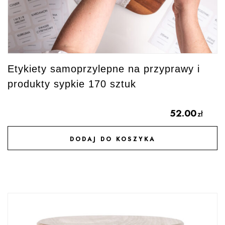
Etykiety samoprzylepne na przyprawy i
produkty sypkie 170 sztuk
52.00
zł
DODAJ DO KOSZYKA
DODAJ DO ULUBIONYCH