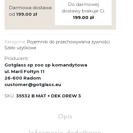
Do darmowej
Darmowa dostawa
dostawy brakuje Ci:
od
199.00
zł
199.00
zł
Kategorie:
Pojemniki do przechowywania żywności
,
Szkło użytkowe
Producent:
Gotglass sp zoo sp komandytowa
ul. Marii Fołtyn 11
26-600 Radom
customer@gotglass.eu
SKU:
35532 B MAT + DEK DREW 3
Opis
Informacje dodatkowe