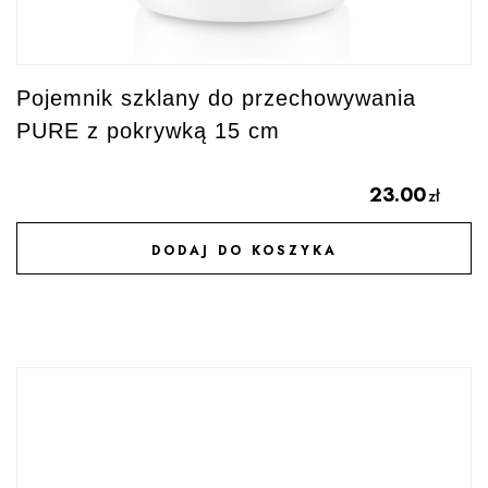
Pojemnik szklany do przechowywania
PURE z pokrywką 15 cm
23.00
zł
DODAJ DO KOSZYKA
DODAJ DO ULUBIONYCH