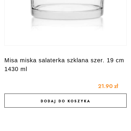
Misa miska salaterka szklana szer. 19 cm
1430 ml
21.90
zł
DODAJ DO KOSZYKA
DODAJ DO ULUBIONYCH