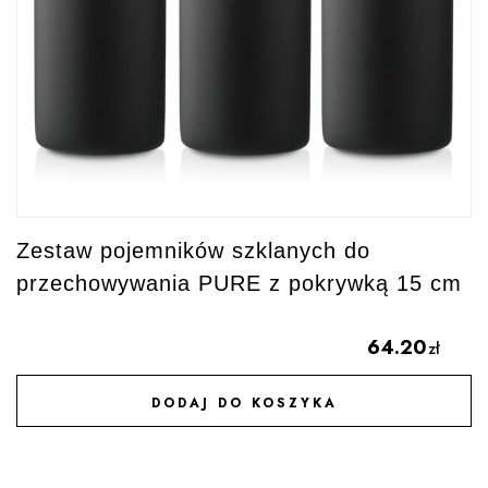
Zestaw pojemników szklanych do
przechowywania PURE z pokrywką 15 cm
64.20
zł
DODAJ DO KOSZYKA
DODAJ DO ULUBIONYCH