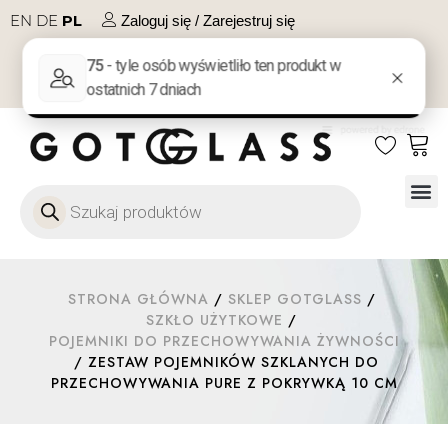
EN
DE
PL
Zaloguj się / Zarejestruj się
NA PREZENT
KONTAKT
Szkło
Szkł
Szkło do 
Ofert
STRONA GŁÓWNA
/
SKLEP GOTGLASS
/
SZKŁO UŻYTKOWE
/
POJEMNIKI DO PRZECHOWYWANIA ŻYWNOŚCI
/ ZESTAW POJEMNIKÓW SZKLANYCH DO
PRZECHOWYWANIA PURE Z POKRYWKĄ 10 CM