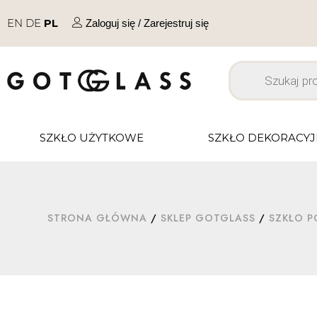
EN
DE
PL
Zaloguj się / Zarejestruj się
SZKŁO UŻYTKOWE
SZKŁO DEKORACY
STRONA GŁÓWNA
/
SKLEP GOTGLASS
/
SZKŁO P