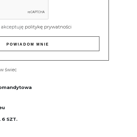
 akceptuję
politykę prywatności
ew świec
 komandytowa
eu
 6 SZT.