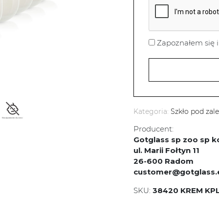
Zapoznałem się i
Kategoria:
Szkło pod zal
Producent:
Gotglass sp zoo sp
ul. Marii Fołtyn 11
26-600 Radom
customer@gotglass.
SKU:
38420 KREM KPL