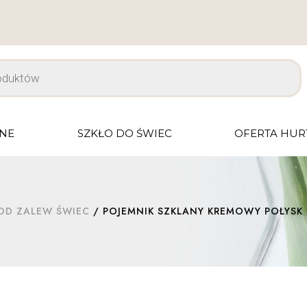
JNE
SZKŁO DO ŚWIEC
OFERTA HU
OD ZALEW ŚWIEC
/ POJEMNIK SZKLANY KREMOWY POŁYSK P