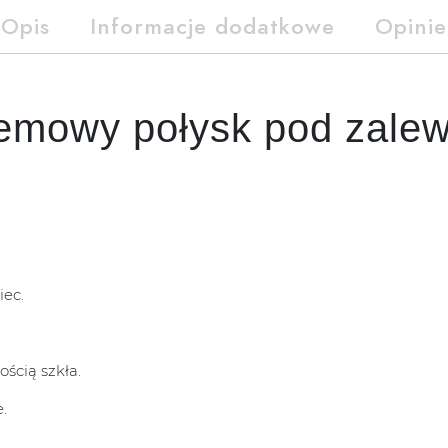
Opis
Informacje dodatkowe
Opinie
emowy połysk pod zalew 
iec.
ością szkła.
.