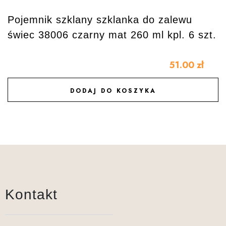
Pojemnik szklany szklanka do zalewu
świec 38006 czarny mat 260 ml kpl. 6 szt.
51.00
zł
DODAJ DO KOSZYKA
DODAJ DO ULUBIONYCH
Kontakt