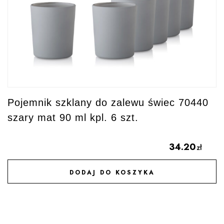
Pojemnik szklany do zalewu świec 70440
szary mat 90 ml kpl. 6 szt.
34.20
zł
DODAJ DO KOSZYKA
DODAJ DO ULUBIONYCH