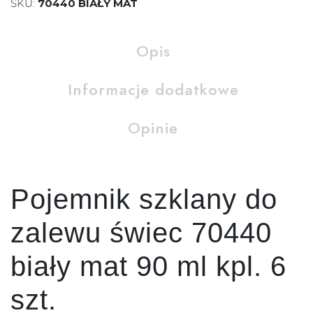
SKU:
70440 BIAŁY MAT
Opis
Informacje dodatkowe
Opinie
Pojemnik szklany do
zalewu świec 70440
biały mat 90 ml kpl. 6
szt.