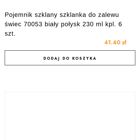
Pojemnik szklany szklanka do zalewu
świec 70053 biały połysk 230 ml kpl. 6
szt.
41.40
zł
DODAJ DO KOSZYKA
DODAJ DO ULUBIONYCH