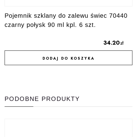
Pojemnik szklany do zalewu świec 70440
czarny połysk 90 ml kpl. 6 szt.
34.20
zł
DODAJ DO KOSZYKA
DODAJ DO ULUBIONYCH
PODOBNE PRODUKTY