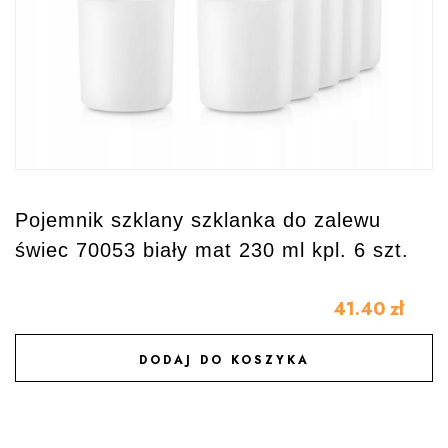
Pojemnik szklany szklanka do zalewu
świec 70053 biały mat 230 ml kpl. 6 szt.
41.40
zł
DODAJ DO KOSZYKA
DODAJ DO ULUBIONYCH