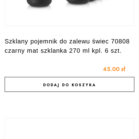
Szklany pojemnik do zalewu świec 70808
czarny mat szklanka 270 ml kpl. 6 szt.
45.00
zł
DODAJ DO KOSZYKA
DODAJ DO ULUBIONYCH