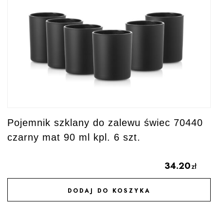
Pojemnik szklany do zalewu świec 70440
czarny mat 90 ml kpl. 6 szt.
34.20
zł
DODAJ DO KOSZYKA
DODAJ DO ULUBIONYCH