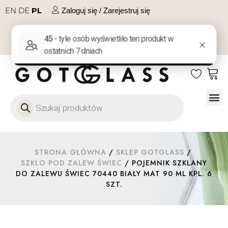
EN
DE
PL
Zaloguj się / Zarejestruj się
NA PREZENT
KONTAKT
Szkło
Szkł
Szkło do 
Ofert
STRONA GŁÓWNA
/
SKLEP GOTGLASS
/
SZKŁO POD ZALEW ŚWIEC
/ POJEMNIK SZKLANY
DO ZALEWU ŚWIEC 70440 BIAŁY MAT 90 ML KPL. 6
SZT.