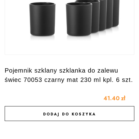
Pojemnik szklany szklanka do zalewu
świec 70053 czarny mat 230 ml kpl. 6 szt.
41.40
zł
DODAJ DO KOSZYKA
DODAJ DO ULUBIONYCH