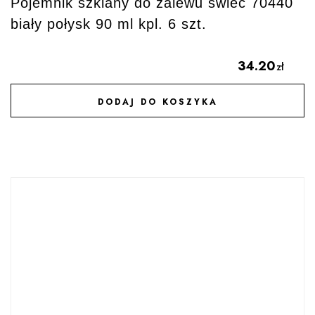
Pojemnik szklany do zalewu świec 70440
biały połysk 90 ml kpl. 6 szt.
34.20
zł
DODAJ DO KOSZYKA
DODAJ DO ULUBIONYCH