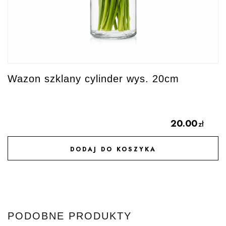
Wazon szklany cylinder wys. 20cm
20.00
zł
DODAJ DO KOSZYKA
DODAJ DO ULUBIONYCH
PODOBNE PRODUKTY