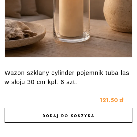
Wazon szklany cylinder pojemnik tuba las
w słoju 30 cm kpl. 6 szt.
121.50
zł
DODAJ DO KOSZYKA
DODAJ DO ULUBIONYCH