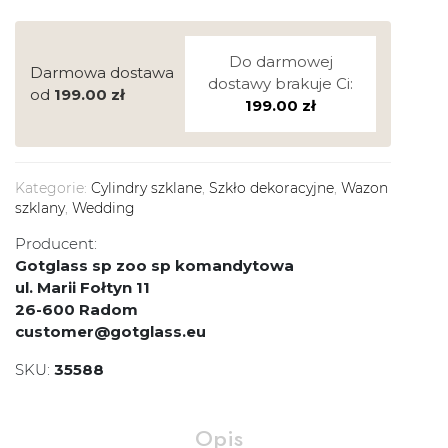
Do darmowej
Darmowa dostawa
dostawy brakuje Ci:
od
199.00
zł
199.00
zł
Kategorie:
Cylindry szklane
,
Szkło dekoracyjne
,
Wazon
szklany
,
Wedding
Producent:
Gotglass sp zoo sp komandytowa
ul. Marii Fołtyn 11
26-600 Radom
customer@gotglass.eu
SKU:
35588
Opis