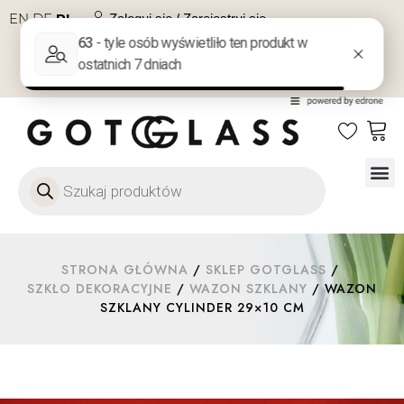
EN
DE
PL
Zaloguj się / Zarejestruj się
NA PREZENT
KONTAKT
Szkło
Szkł
Szkło do 
Ofert
STRONA GŁÓWNA
/
SKLEP GOTGLASS
/
SZKŁO DEKORACYJNE
/
WAZON SZKLANY
/ WAZON
SZKLANY CYLINDER 29×10 CM