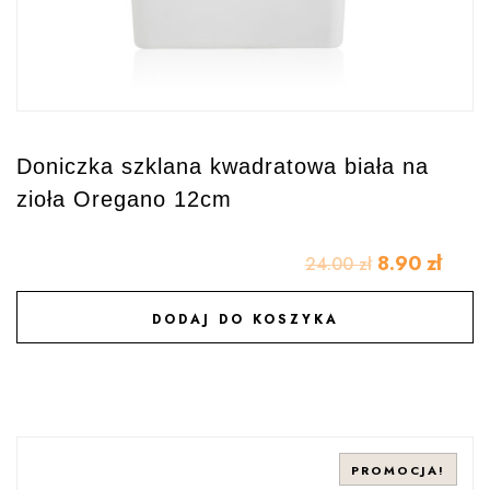
Doniczka szklana kwadratowa biała na
zioła Oregano 12cm
8.90
zł
24.00
zł
DODAJ DO KOSZYKA
DODAJ DO ULUBIONYCH
PROMOCJA!