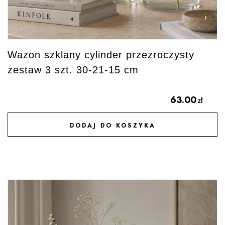
Wazon szklany cylinder przezroczysty
zestaw 3 szt. 30-21-15 cm
63.00
zł
DODAJ DO KOSZYKA
DODAJ DO ULUBIONYCH