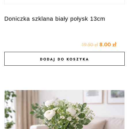
Doniczka szklana biały połysk 13cm
8.00
zł
19.50
zł
DODAJ DO KOSZYKA
DODAJ DO ULUBIONYCH