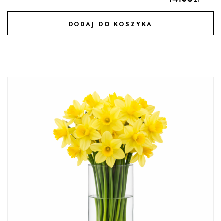
DODAJ DO KOSZYKA
DODAJ DO ULUBIONYCH