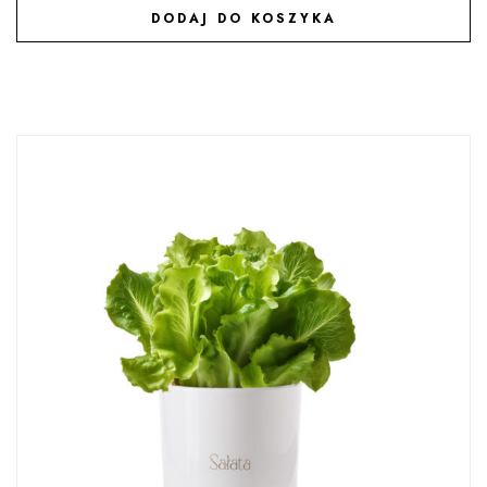
DODAJ DO KOSZYKA
DODAJ DO ULUBIONYCH