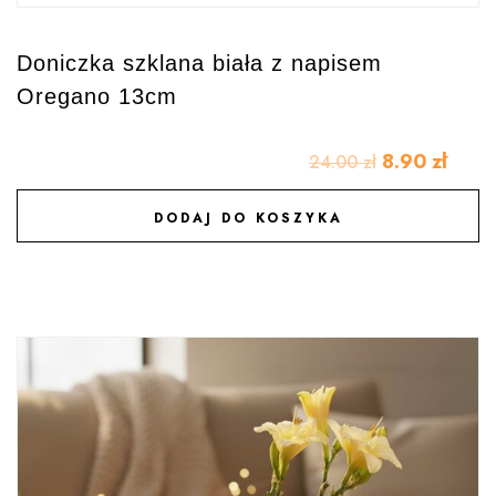
Doniczka szklana biała z napisem
Oregano 13cm
8.90
zł
24.00
zł
DODAJ DO KOSZYKA
DODAJ DO ULUBIONYCH