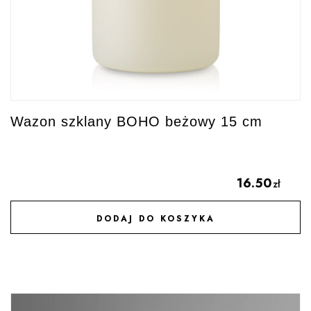
Wazon szklany BOHO beżowy 15 cm
16.50
zł
DODAJ DO KOSZYKA
DODAJ DO ULUBIONYCH