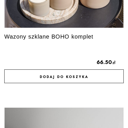
Wazony szklane BOHO komplet
66.50
zł
DODAJ DO KOSZYKA
DODAJ DO ULUBIONYCH