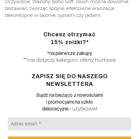
Oczywiście. Wazony boho Soft Touch można dowolnie
zestawiać, tworząc spójne, efektowne aranżacje
dekoracyjne w salonie, sypialni czy jadalni.
Chcesz otrzymać
15% zniżki?*
*na pierwsze zakupy
**nie dotyczy kategorii: oferty hurtowe
ZAPISZ SIĘ DO NASZEGO
NEWSLETTERA
Bądź na bieżąco z nowościami
i promocjami na szkło
i użytkowe
dekoracyjne
!
Adres
email
*