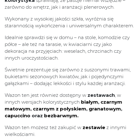
kolorystyka
sprawiają, że pasuje niemal wszędzie –
zarówno do wnętrz, jak i aranżacji plenerowych.
Wykonany z wysokiej jakości szkła, wyróżnia się
starannością wykończenia i uniwersalnym charakterem.
Idealnie sprawdzi się w domu – na stole, komodzie czy
półce – ale też na tarasie, w kwiaciarni czy jako
dekoracja na przyjęciach: weselach, chrzcinach czy
innych uroczystościach.
Świetnie prezentuje się zarówno z suszonymi trawami,
bukietami sezonowych kwiatów, jak i pojedynczymi
gałązkami – dodając lekkości i stylu każdej aranżacji.
Wazon ten jest również dostępny w
zestawach
, w
innych wersjach kolorystycznych
białym
,
czarnym
matowym
,
czarnym z połyskiem
,
granatowym
,
capuccino
oraz
bezbarwnym.
Wazon ten możesz też zakupić w
zestawie
z innymi
wielkościami.