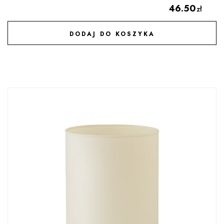
46.50
zł
DODAJ DO KOSZYKA
DODAJ DO ULUBIONYCH