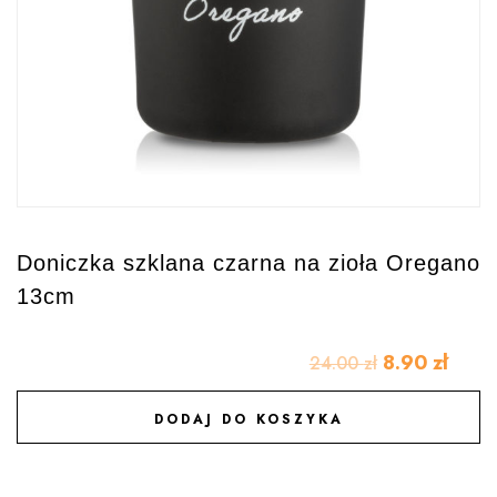
Doniczka szklana czarna na zioła Oregano
13cm
8.90
zł
24.00
zł
DODAJ DO KOSZYKA
DODAJ DO ULUBIONYCH