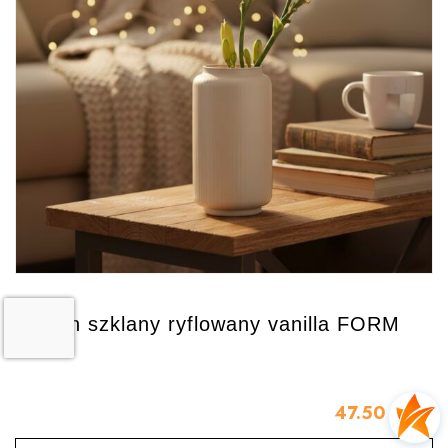
Wazon szklany ryflowany vanilla FORM
47.50
zł