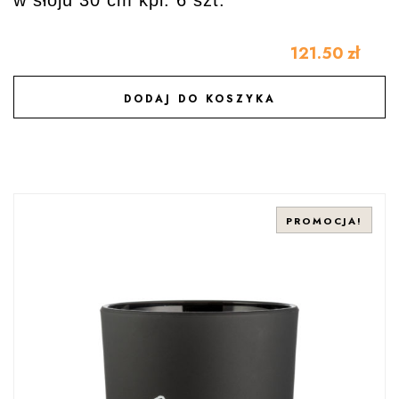
w słoju 30 cm kpl. 6 szt.
121.50
zł
DODAJ DO KOSZYKA
DODAJ DO ULUBIONYCH
PROMOCJA!