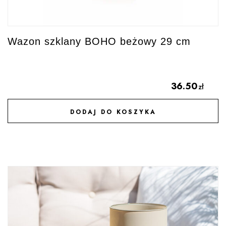
Wazon szklany BOHO beżowy 29 cm
36.50
zł
DODAJ DO KOSZYKA
DODAJ DO ULUBIONYCH