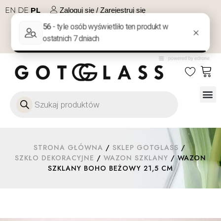
EN
DE
PL
Zaloguj się / Zarejestruj się
NA PREZENT
KONTAKT
Szkło
Szkł
Szkło do 
Ofert
STRONA GŁÓWNA
/
SKLEP GOTGLASS
/
SZKŁO DEKORACYJNE
/
WAZON SZKLANY
/ WAZON
SZKLANY BOHO BEŻOWY 21,5 CM