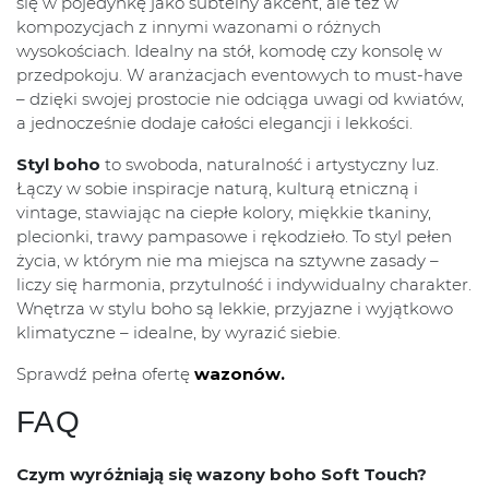
się w pojedynkę jako subtelny akcent, ale też w
kompozycjach z innymi wazonami o różnych
wysokościach. Idealny na stół, komodę czy konsolę w
przedpokoju. W aranżacjach eventowych to must-have
– dzięki swojej prostocie nie odciąga uwagi od kwiatów,
a jednocześnie dodaje całości elegancji i lekkości.
Styl boho
to swoboda, naturalność i artystyczny luz.
Łączy w sobie inspiracje naturą, kulturą etniczną i
vintage, stawiając na ciepłe kolory, miękkie tkaniny,
plecionki, trawy pampasowe i rękodzieło. To styl pełen
życia, w którym nie ma miejsca na sztywne zasady –
liczy się harmonia, przytulność i indywidualny charakter.
Wnętrza w stylu boho są lekkie, przyjazne i wyjątkowo
klimatyczne – idealne, by wyrazić siebie.
Sprawdź pełna ofertę
wazonów.
FAQ
Czym wyróżniają się wazony boho Soft Touch?