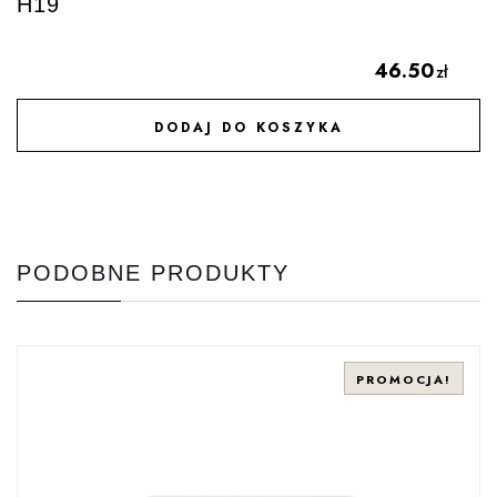
H19
46.50
zł
DODAJ DO KOSZYKA
DODAJ DO ULUBIONYCH
PODOBNE PRODUKTY
PROMOCJA!