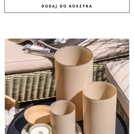
DODAJ DO KOSZYKA
DODAJ DO ULUBIONYCH