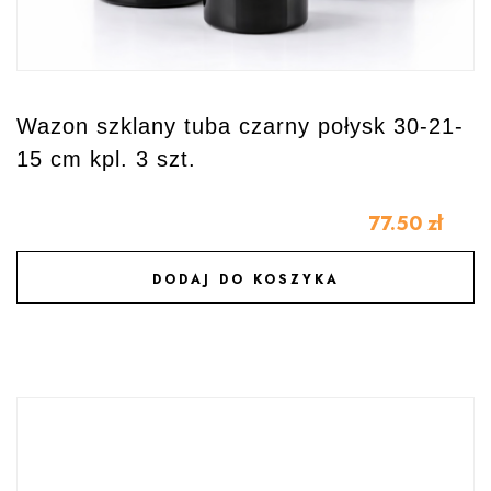
Wazon szklany tuba czarny połysk 30-21-
15 cm kpl. 3 szt.
77.50
zł
DODAJ DO KOSZYKA
DODAJ DO ULUBIONYCH