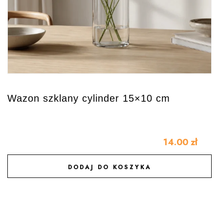
Wazon szklany cylinder 15×10 cm
14.00
zł
DODAJ DO KOSZYKA
DODAJ DO ULUBIONYCH