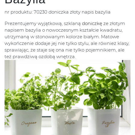
nr produktu: 70230 doniczka złoty napis bazylia
Prezentujemy wyjątkową, szklaną
doniczkę
ze złotym
napisem bazylia o nowoczesnym kształcie kwadratu,
utrzymaną w stonowanym kolorze białym. Matowe
wykończenie dodaje jej nie tylko stylu, ale również klasy,
sprawiając, że staje się ona nie tylko pojemnikiem, ale
też prawdziwą ozdobą wnętrza.