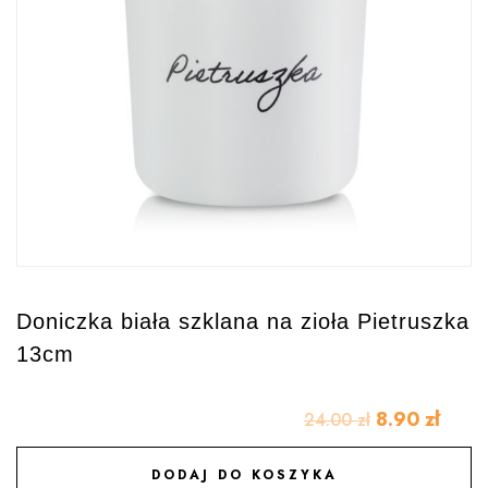
Doniczka biała szklana na zioła Pietruszka
13cm
8.90
zł
24.00
zł
DODAJ DO KOSZYKA
DODAJ DO ULUBIONYCH