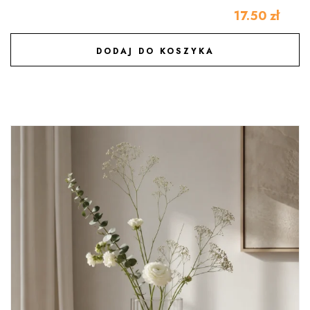
17.50
zł
DODAJ DO KOSZYKA
DODAJ DO ULUBIONYCH