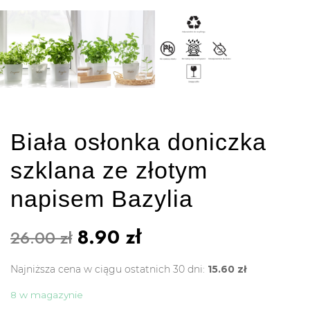
Biała osłonka doniczka
szklana ze złotym
napisem Bazylia
8.90
zł
26.00
zł
Najniższa cena w ciągu ostatnich 30 dni:
15.60
zł
8 w magazynie