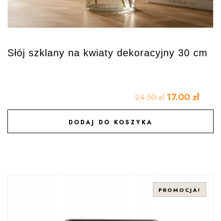
Słój szklany na kwiaty dekoracyjny 30 cm
17.00
zł
24.50
zł
DODAJ DO KOSZYKA
DODAJ DO ULUBIONYCH
PROMOCJA!