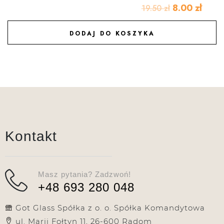
8.00
zł
19.50
zł
DODAJ DO KOSZYKA
DODAJ DO ULUBIONYCH
Kontakt
Masz pytania? Zadzwoń!
+48 693 280 048
Got Glass Spółka z o. o. Spółka Komandytowa
ul. Marii Fołtyn 11, 26-600 Radom