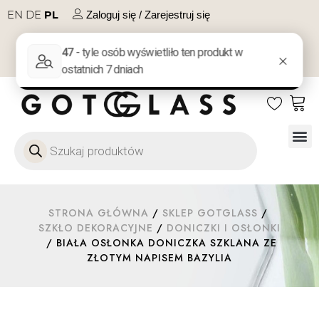
EN
DE
PL
Zaloguj się / Zarejestruj się
NA PREZENT
KONTAKT
Szkło
Szkł
Szkło do 
Ofert
STRONA GŁÓWNA
/
SKLEP GOTGLASS
/
SZKŁO DEKORACYJNE
/
DONICZKI I OSŁONKI
/ BIAŁA OSŁONKA DONICZKA SZKLANA ZE
ZŁOTYM NAPISEM BAZYLIA