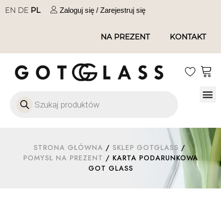
EN
DE
PL
Zaloguj się / Zarejestruj się
NA PREZENT
KONTAKT
Szkło
Szkł
Szkło do 
Ofert
STRONA GŁÓWNA
/
SKLEP GOTGLASS
/
POMYSŁ NA PREZENT
/ KARTA PODARUNKOWA
GOT GLASS