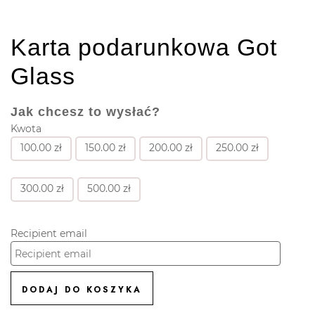
Karta podarunkowa Got
Glass
Jak chcesz to wysłać?
Kwota
100.00
zł
150.00
zł
200.00
zł
250.00
zł
300.00
zł
500.00
zł
Recipient email
DODAJ DO KOSZYKA