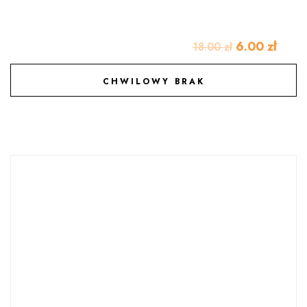
6.00
zł
18.00
zł
CHWILOWY BRAK
DODAJ DO ULUBIONYCH