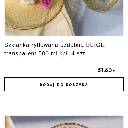
Szklanka ryflowana ozdobna BEIGE
transparent 500 ml kpl. 4 szt.
51.60
zł
DODAJ DO KOSZYKA
DODAJ DO ULUBIONYCH