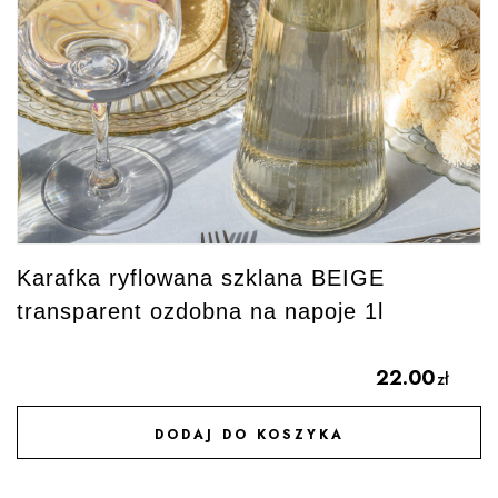
Karafka ryflowana szklana BEIGE
transparent ozdobna na napoje 1l
22.00
zł
DODAJ DO KOSZYKA
DODAJ DO ULUBIONYCH