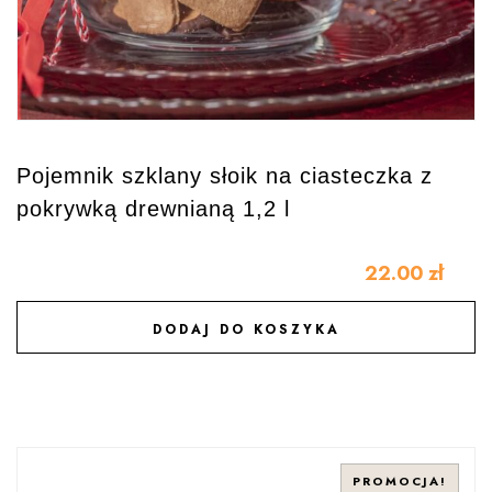
Pojemnik szklany słoik na ciasteczka z
pokrywką drewnianą 1,2 l
22.00
zł
DODAJ DO KOSZYKA
DODAJ DO ULUBIONYCH
PROMOCJA!