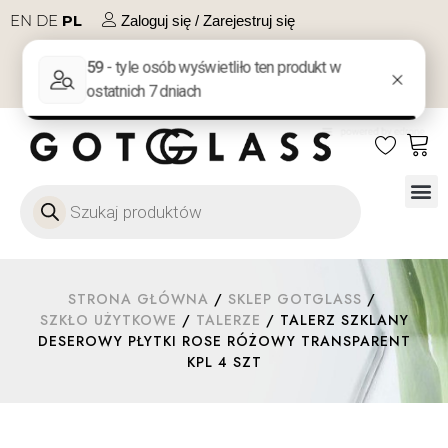
EN
DE
PL
Zaloguj się / Zarejestruj się
NA PREZENT
KONTAKT
Szkło
Szkł
Szkło do 
Ofert
STRONA GŁÓWNA
/
SKLEP GOTGLASS
/
SZKŁO UŻYTKOWE
/
TALERZE
/ TALERZ SZKLANY
DESEROWY PŁYTKI ROSE RÓŻOWY TRANSPARENT
KPL 4 SZT