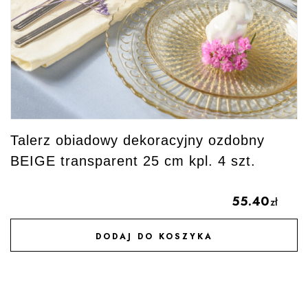
Talerz obiadowy dekoracyjny ozdobny
BEIGE transparent 25 cm kpl. 4 szt.
55.40
zł
DODAJ DO KOSZYKA
DODAJ DO ULUBIONYCH