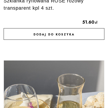
Szklanka ryflowana ROSE różowy
transparent kpl 4 szt.
51.60
zł
DODAJ DO KOSZYKA
DODAJ DO ULUBIONYCH