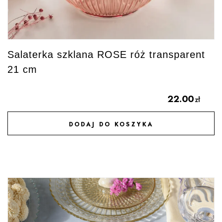
Salaterka szklana ROSE róż transparent
21 cm
22.00
zł
DODAJ DO KOSZYKA
DODAJ DO ULUBIONYCH