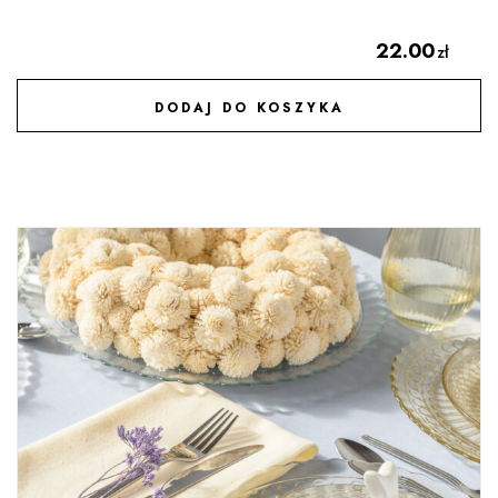
22.00
zł
DODAJ DO KOSZYKA
DODAJ DO ULUBIONYCH