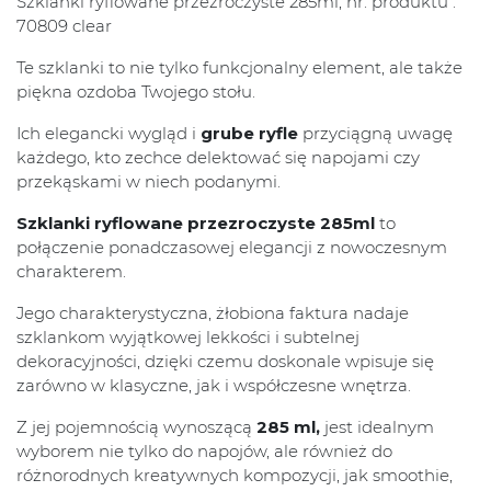
Szklanki ryflowane przezroczyste 285ml, nr. produktu :
70809 clear
Te szklanki to nie tylko funkcjonalny element, ale także
piękna ozdoba Twojego stołu.
Ich elegancki wygląd i
grube ryfle
przyciągną uwagę
każdego, kto zechce delektować się napojami czy
przekąskami w niech podanymi.
Szklanki ryflowane przezroczyste 285ml
to
połączenie ponadczasowej elegancji z nowoczesnym
charakterem.
Jego charakterystyczna, żłobiona faktura nadaje
szklankom wyjątkowej lekkości i subtelnej
dekoracyjności, dzięki czemu doskonale wpisuje się
zarówno w klasyczne, jak i współczesne wnętrza.
Z jej pojemnością wynoszącą
285 ml,
jest idealnym
wyborem nie tylko do napojów, ale również do
różnorodnych kreatywnych kompozycji, jak smoothie,