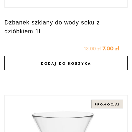
Dzbanek szklany do wody soku z
dzióbkiem 1l
7.00
zł
18.00
zł
DODAJ DO KOSZYKA
DODAJ DO ULUBIONYCH
PROMOCJA!