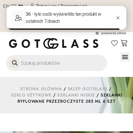
EN
DE
PL
Zaloguj się / Zarejestruj się
NA PREZENT
KONTAKT
Szkło
Szkł
Szkło do 
Ofert
STRONA GŁÓWNA
/
SKLEP GOTGLASS
/
SZKŁO UŻYTKOWE
/
SZKLANKI NISKIE
/ SZKLANKI
RYFLOWANE PRZEZROCZYSTE 285 ML 6 SZT