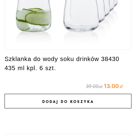
Szklanka do wody soku drinków 38430
435 ml kpl. 6 szt.
13.00
39.00
zł
zł
DODAJ DO KOSZYKA
DODAJ DO ULUBIONYCH