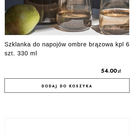
Szklanka do napojów ombre brązowa kpl 6
szt. 330 ml
54.00
zł
DODAJ DO KOSZYKA
DODAJ DO ULUBIONYCH