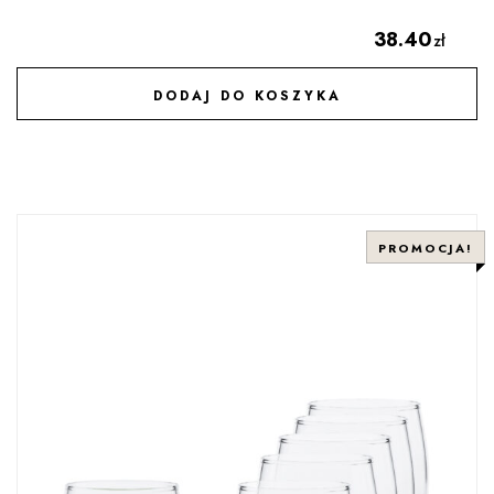
38.40
zł
DODAJ DO KOSZYKA
DODAJ DO ULUBIONYCH
PROMOCJA!