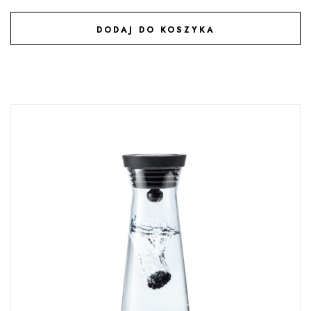
DODAJ DO KOSZYKA
DODAJ DO ULUBIONYCH