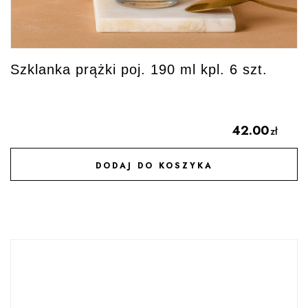
Szklanka prążki poj. 190 ml kpl. 6 szt.
42.00
zł
DODAJ DO KOSZYKA
DODAJ DO ULUBIONYCH