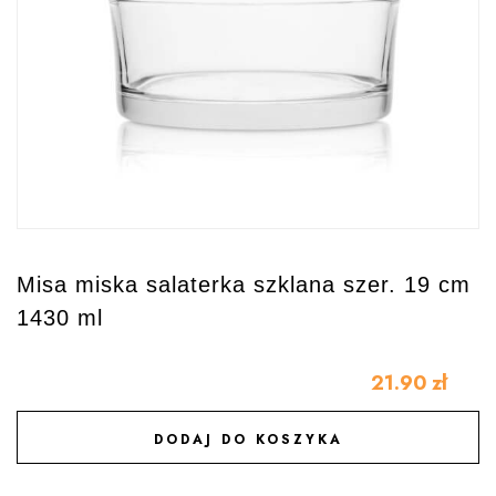
Misa miska salaterka szklana szer. 19 cm
1430 ml
21.90
zł
DODAJ DO KOSZYKA
DODAJ DO ULUBIONYCH