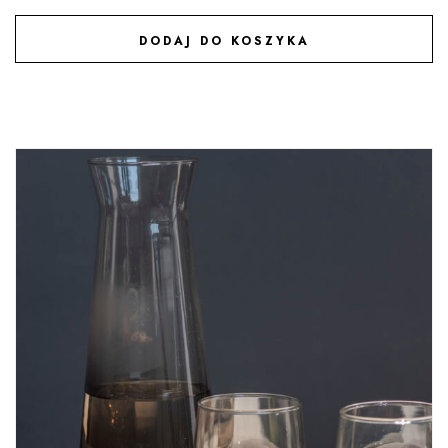
DODAJ DO KOSZYKA
DODAJ DO ULUBIONYCH