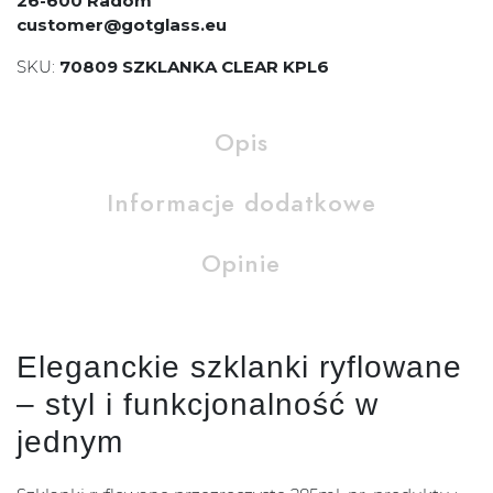
26-600 Radom
customer@gotglass.eu
SKU:
70809 SZKLANKA CLEAR KPL6
Opis
Informacje dodatkowe
Opinie
Eleganckie szklanki ryflowane
– styl i funkcjonalność w
jednym