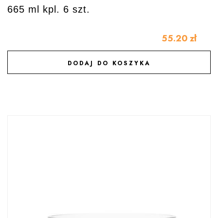
665 ml kpl. 6 szt.
55.20
zł
DODAJ DO KOSZYKA
DODAJ DO ULUBIONYCH