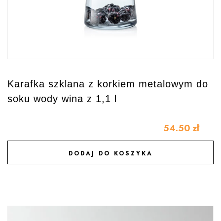
Karafka szklana z korkiem metalowym do
soku wody wina z 1,1 l
54.50
zł
DODAJ DO KOSZYKA
DODAJ DO ULUBIONYCH