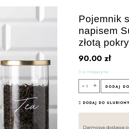
Pojemnik s
napisem S
złotą pokr
90.00
zł
3 w magazynie
DODAJ D
DODAJ DO ULUBION
Darmowa dostawa o