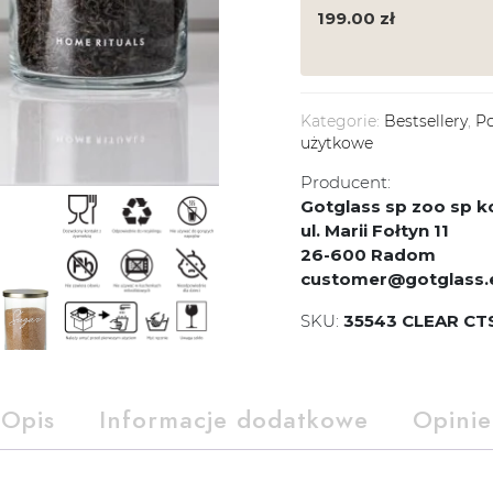
199.00
zł
Kategorie:
Bestsellery
,
Po
użytkowe
Producent:
Gotglass sp zoo sp
ul. Marii Fołtyn 11
26-600 Radom
customer@gotglass.
SKU:
35543 CLEAR CT
Opis
Informacje dodatkowe
Opinie