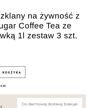
zklany na żywność z
ugar Coffee Tea ze
ywką 1l zestaw 3 szt.
O KOSZYKA
YCH
Do darmowej dostawy brakuje
d