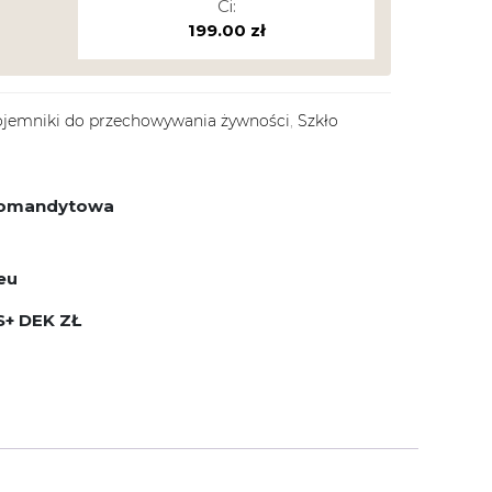
Ci:
199.00
zł
jemniki do przechowywania żywności
,
Szkło
 komandytowa
eu
S+ DEK ZŁ