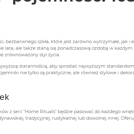
i, bezbarwnego szkła, które jest zarówno wytrzymałe, jak i 
ugie lata, ale także staną się ponadczasową ozdobą w każdym
bie zrównoważony styl życia.
wyższą starannością, aby sprostać najwyższym standardom ja
jemniki nie tylko są praktyczne, ale również stylowe i dekor
tek
ków z serii “Home Rituals” będzie pasować do każdego wnętrz
awskiej, tradycyjnej, rustykalnej lub dowolnej innej. Ofer