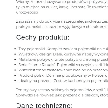
Wiemy, że przechowywanie produktów spożywczych to 
tylko miejsce na cukier, kawę i herbatę. To równ
uroczystości.
Zapraszamy do odkrycia naszego eleganckiego zest
praktyczności, a zarazem wyjątkowym charakterze,
Cechy produktu:
Trzy pojemniki: Komplet zawiera pojemniki na cuki
Wyjątkowy design: Białe, kursywne napisy wykonan
Metalowe pokrywki: Złote pokrywki chronią przec
Seria “Home Rituals”: Pojemniki są częścią serii
Wszechstronne zastosowanie: Idealne do przechow
Produkt polski: Dumnie produkowany w Polsce, g
Idealny na prezent: Zestaw kuchennych pojemników
Ten stylowy zestaw szklanych pojemników z serii “
Sprawdzi się również jako prezent dla bliskich, któ
Dane techniczne: