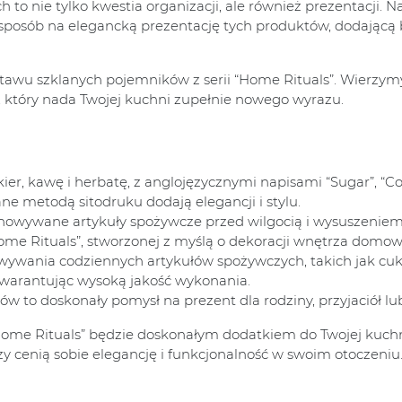
nie tylko kwestia organizacji, ale również prezentacji. Nas
ież sposób na elegancką prezentację tych produktów, dodaj
awu szklanych pojemników z serii “Home Rituals”. Wierzymy,
 który nada Twojej kuchni zupełnie nowego wyrazu.
er, kawę i herbatę, z anglojęzycznymi napisami “Sugar”, “Cof
e metodą sitodruku dodają elegancji i stylu.
howywane artykuły spożywcze przed wilgocią i wysuszeniem, 
 “Home Rituals”, stworzonej z myślą o dekoracji wnętrza domo
ywania codziennych artykułów spożywczych, takich jak cuki
warantując wysoką jakość wykonania.
 to doskonały pomysł na prezent dla rodziny, przyjaciół lub 
Home Rituals” będzie doskonałym dodatkiem do Twojej kuchni
rzy cenią sobie elegancję i funkcjonalność w swoim otoczeniu