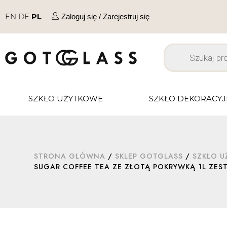
EN
DE
PL
Zaloguj się / Zarejestruj się
SZKŁO UŻYTKOWE
SZKŁO DEKORACY
STRONA GŁÓWNA
/
SKLEP GOTGLASS
/
SZKŁO 
SUGAR COFFEE TEA ZE ZŁOTĄ POKRYWKĄ 1L ZEST