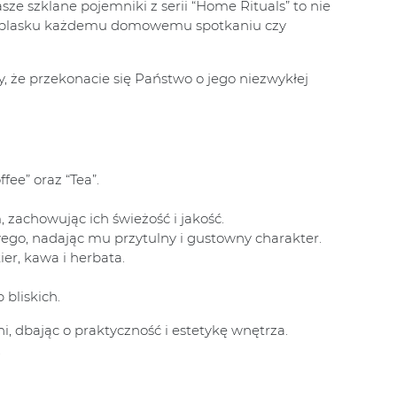
ze szklane pojemniki z serii “Home Rituals” to nie
ącą blasku każdemu domowemu spotkaniu czy
 że przekonacie się Państwo o jego niezwykłej
fee” oraz “Tea”.
zachowując ich świeżość i jakość.
wego, nadając mu przytulny i gustowny charakter.
er, kawa i herbata.
bliskich.
, dbając o praktyczność i estetykę wnętrza.
.