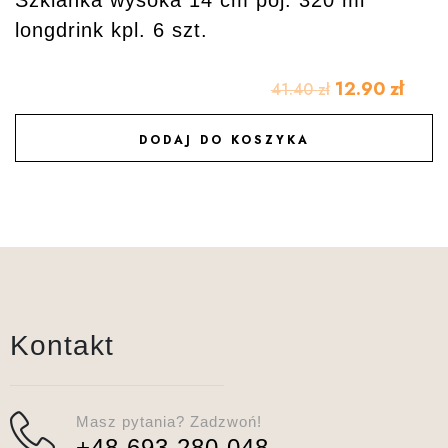
longdrink kpl. 6 szt.
12.90
zł
41.40
zł
DODAJ DO KOSZYKA
DODAJ DO ULUBIONYCH
Kontakt
Masz pytania? Zadzwoń!