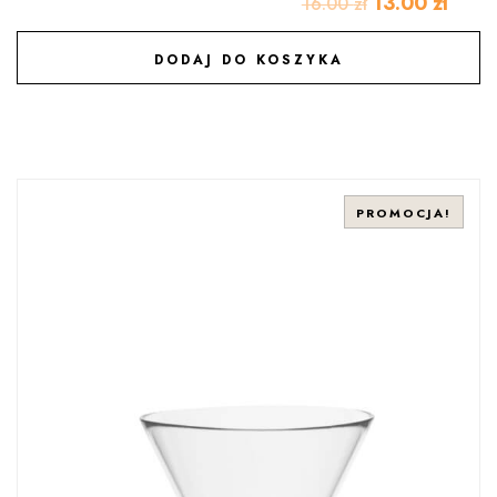
13.00
zł
16.00
zł
DODAJ DO KOSZYKA
DODAJ DO ULUBIONYCH
PROMOCJA!