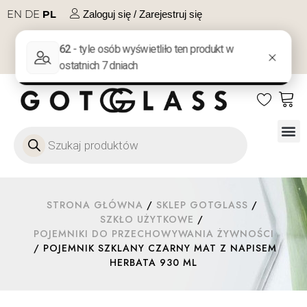
EN
DE
PL
Zaloguj się / Zarejestruj się
NA PREZENT
KONTAKT
Szkło
Szkł
Szkło do 
Ofert
STRONA GŁÓWNA
/
SKLEP GOTGLASS
/
SZKŁO UŻYTKOWE
/
POJEMNIKI DO PRZECHOWYWANIA ŻYWNOŚCI
/ POJEMNIK SZKLANY CZARNY MAT Z NAPISEM
HERBATA 930 ML