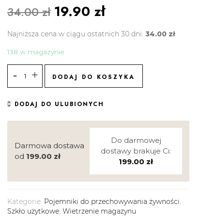
19.90
zł
34.00
zł
Najniższa cena w ciągu ostatnich 30 dni:
34.00
zł
138 w magazynie
DODAJ DO KOSZYKA
DODAJ DO ULUBIONYCH
Do darmowej
Darmowa dostawa
dostawy brakuje Ci:
od
199.00
zł
199.00
zł
Kategorie:
Pojemniki do przechowywania żywności
,
Szkło użytkowe
,
Wietrzenie magazynu