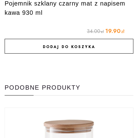
Pojemnik szklany czarny mat z napisem
kawa 930 ml
19.90
34.00
zł
zł
DODAJ DO KOSZYKA
DODAJ DO ULUBIONYCH
PODOBNE PRODUKTY