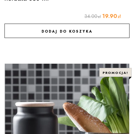
19.90
34.00
zł
zł
DODAJ DO KOSZYKA
DODAJ DO ULUBIONYCH
PROMOCJA!