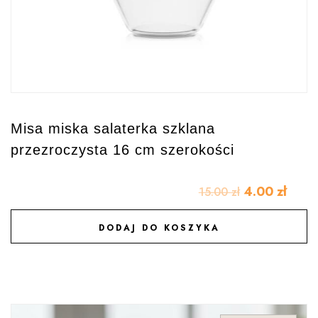
Misa miska salaterka szklana
przezroczysta 16 cm szerokości
4.00
zł
15.00
zł
DODAJ DO KOSZYKA
DODAJ DO ULUBIONYCH