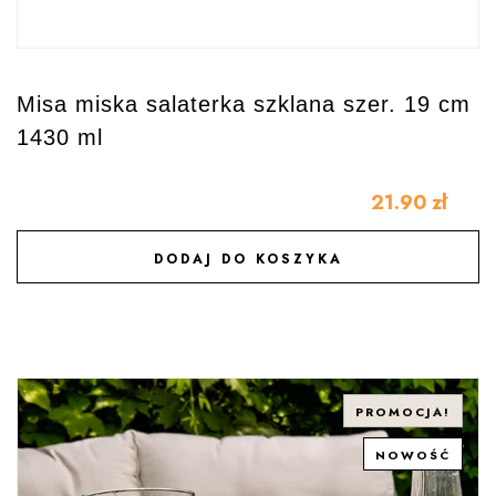
Misa miska salaterka szklana szer. 19 cm
1430 ml
21.90
zł
DODAJ DO KOSZYKA
DODAJ DO ULUBIONYCH
PROMOCJA!
NOWOŚĆ