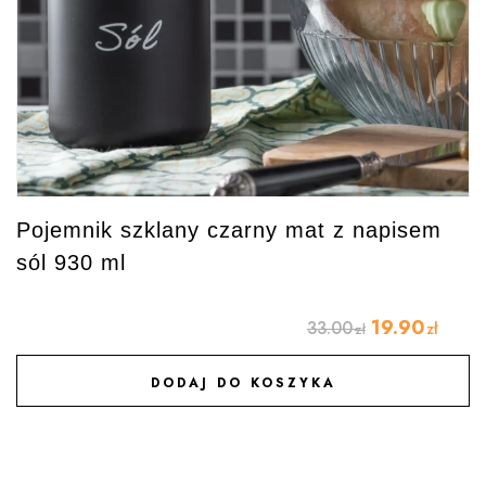
Pojemnik szklany czarny mat z napisem
sól 930 ml
19.90
33.00
zł
zł
DODAJ DO KOSZYKA
DODAJ DO ULUBIONYCH