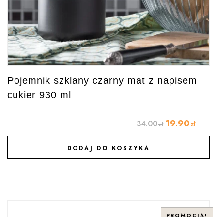
Pojemnik szklany czarny mat z napisem
cukier 930 ml
19.90
34.00
zł
zł
DODAJ DO KOSZYKA
DODAJ DO ULUBIONYCH
PROMOCJA!