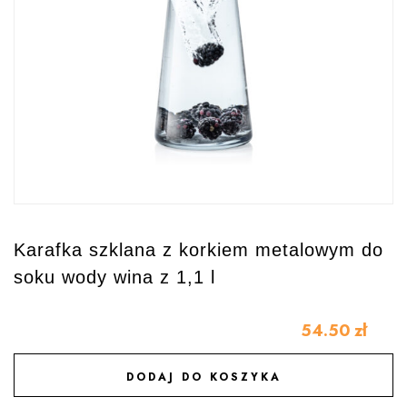
Karafka szklana z korkiem metalowym do
soku wody wina z 1,1 l
54.50
zł
DODAJ DO KOSZYKA
DODAJ DO ULUBIONYCH