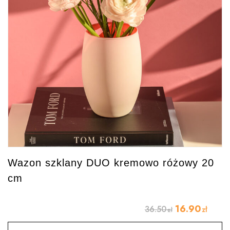
Wazon szklany DUO kremowo różowy 20
cm
16.90
36.50
zł
zł