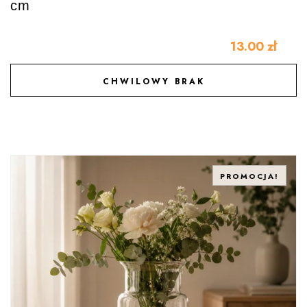
cm
13.00
zł
CHWILOWY BRAK
DODAJ DO ULUBIONYCH
PROMOCJA!