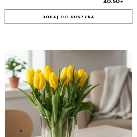
40.50
zł
DODAJ DO KOSZYKA
DODAJ DO ULUBIONYCH