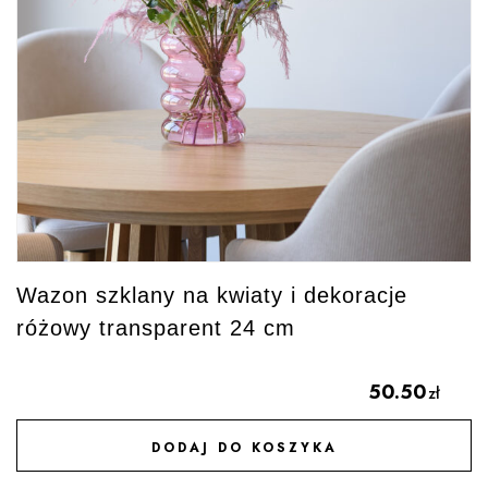
Wazon szklany na kwiaty i dekoracje
różowy transparent 24 cm
50.50
zł
DODAJ DO KOSZYKA
DODAJ DO ULUBIONYCH