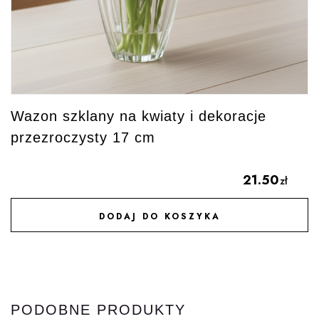
Wazon szklany na kwiaty i dekoracje
przezroczysty 17 cm
21.50
zł
DODAJ DO KOSZYKA
DODAJ DO ULUBIONYCH
PODOBNE PRODUKTY