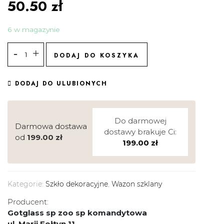
50.50
zł
6 w magazynie
DODAJ DO KOSZYKA
DODAJ DO ULUBIONYCH
Do darmowej
Darmowa dostawa
dostawy brakuje Ci:
od
199.00
zł
199.00
zł
Kategorie:
Szkło dekoracyjne
,
Wazon szklany
Producent:
Gotglass sp zoo sp komandytowa
ul. Marii Fołtyn 11