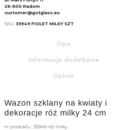
26-600 Radom
customer@gotglass.eu
SKU:
35949 FIOLET MILKY SZT
Opis
Informacje dodatkowe
Opinie
Wazon szklany na kwiaty i
dekoracje róż milky 24 cm
nr produktu : 35949 róż milky