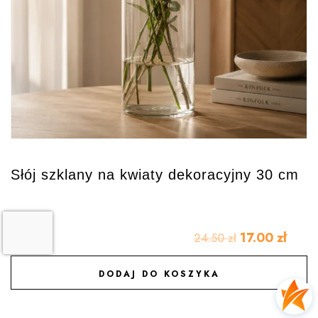
Słój szklany na kwiaty dekoracyjny 30 cm
17.00
zł
24.50
zł
DODAJ DO KOSZYKA
DODAJ DO ULUBIONYCH