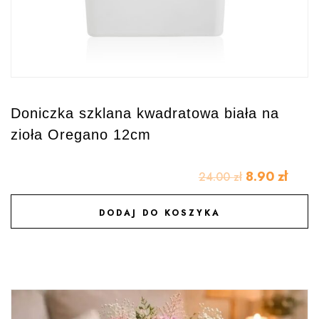
Doniczka szklana kwadratowa biała na
zioła Oregano 12cm
8.90
zł
24.00
zł
DODAJ DO KOSZYKA
DODAJ DO ULUBIONYCH