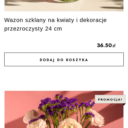
Wazon szklany na kwiaty i dekoracje
przezroczysty 24 cm
36.50
zł
DODAJ DO KOSZYKA
DODAJ DO ULUBIONYCH
PROMOCJA!