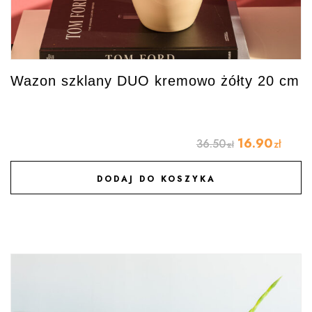
Wazon szklany DUO kremowo żółty 20 cm
16.90
36.50
zł
zł
DODAJ DO KOSZYKA
DODAJ DO ULUBIONYCH