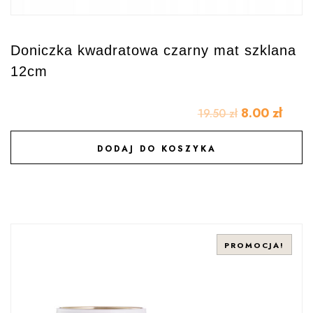
Doniczka kwadratowa czarny mat szklana
12cm
8.00
zł
19.50
zł
DODAJ DO KOSZYKA
DODAJ DO ULUBIONYCH
PROMOCJA!