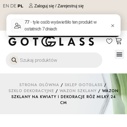
EN
DE
PL
Zaloguj się / Zarejestruj się
NA PREZENT
KONTAKT
Szkło
Szkł
Szkło do 
Ofert
STRONA GŁÓWNA
/
SKLEP GOTGLASS
/
SZKŁO DEKORACYJNE
/
WAZON SZKLANY
/ WAZON
SZKLANY NA KWIATY I DEKORACJE RÓŻ MILKY 24
CM