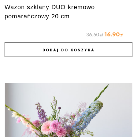
Wazon szklany DUO kremowo
pomarańczowy 20 cm
16.90
36.50
zł
zł
DODAJ DO KOSZYKA
DODAJ DO ULUBIONYCH