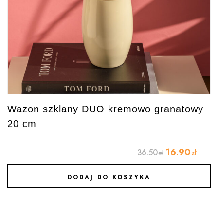
Wazon szklany DUO kremowo granatowy
20 cm
16.90
36.50
zł
zł
DODAJ DO KOSZYKA
DODAJ DO ULUBIONYCH