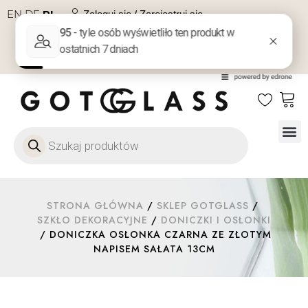
EN
DE
PL
Zaloguj się / Zarejestruj się
NA PREZENT
KONTAKT
Szkło
Szkł
Szkło do 
Ofert
STRONA GŁÓWNA
/
SKLEP GOTGLASS
/
SZKŁO DEKORACYJNE
/
DONICZKI I OSŁONKI
/ DONICZKA OSŁONKA CZARNA ZE ZŁOTYM
NAPISEM SAŁATA 13CM