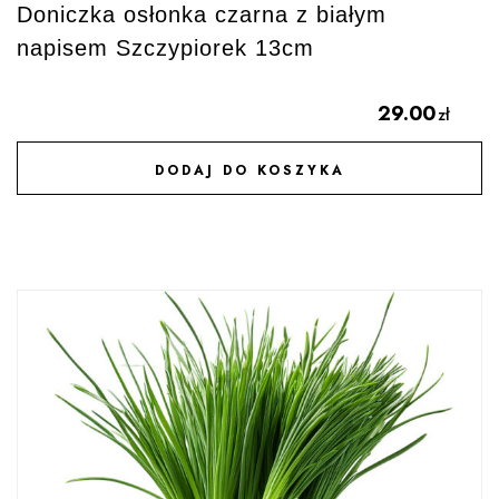
Doniczka osłonka czarna z białym
napisem Szczypiorek 13cm
29.00
zł
DODAJ DO KOSZYKA
DODAJ DO ULUBIONYCH