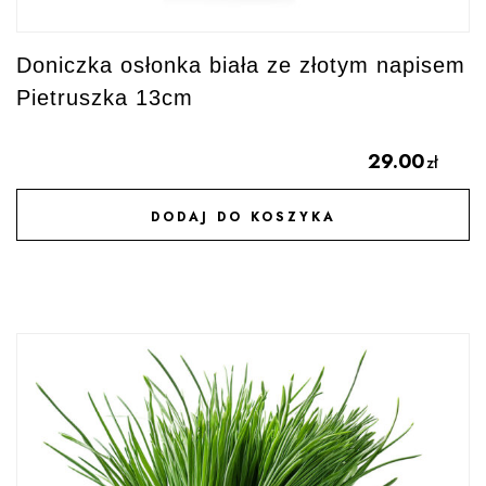
Doniczka osłonka biała ze złotym napisem
Pietruszka 13cm
29.00
zł
DODAJ DO KOSZYKA
DODAJ DO ULUBIONYCH