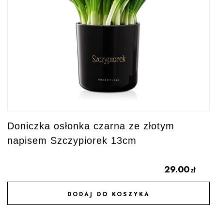
Doniczka osłonka czarna ze złotym
napisem Szczypiorek 13cm
29.00
zł
DODAJ DO KOSZYKA
DODAJ DO ULUBIONYCH