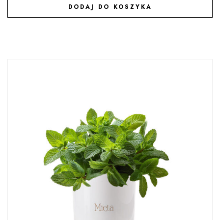
DODAJ DO KOSZYKA
DODAJ DO ULUBIONYCH