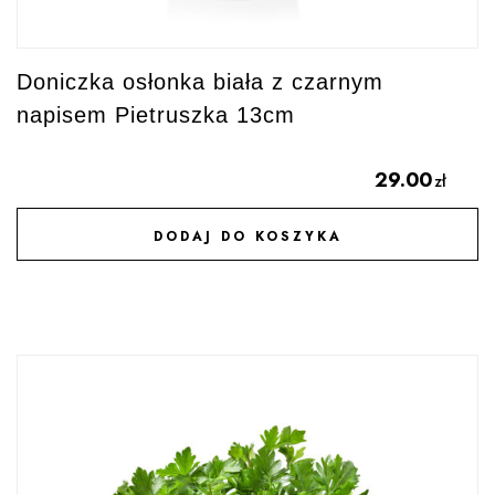
Doniczka osłonka biała z czarnym
napisem Pietruszka 13cm
29.00
zł
DODAJ DO KOSZYKA
DODAJ DO ULUBIONYCH