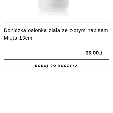
Doniczka osłonka biała ze złotym napisem
Mięta 13cm
29.00
zł
DODAJ DO KOSZYKA
DODAJ DO ULUBIONYCH