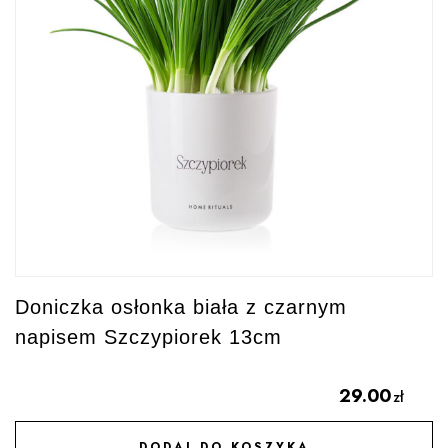
Doniczka osłonka biała z czarnym
napisem Szczypiorek 13cm
29.00
zł
DODAJ DO KOSZYKA