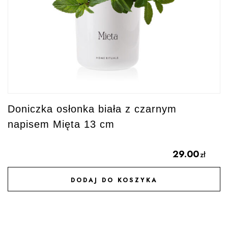
Doniczka osłonka biała z czarnym
napisem Mięta 13 cm
29.00
zł
DODAJ DO KOSZYKA
DODAJ DO ULUBIONYCH