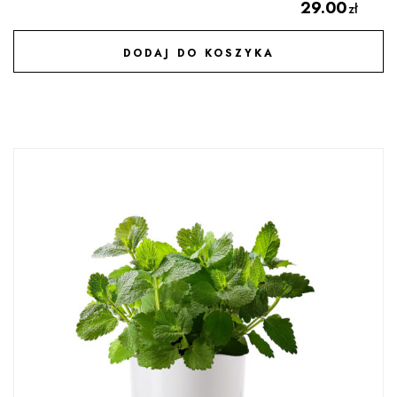
29.00
zł
DODAJ DO KOSZYKA
DODAJ DO ULUBIONYCH