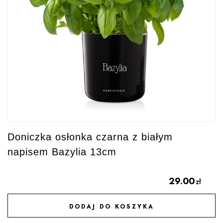
Doniczka osłonka czarna z białym
napisem Bazylia 13cm
29.00
zł
DODAJ DO KOSZYKA
DODAJ DO ULUBIONYCH