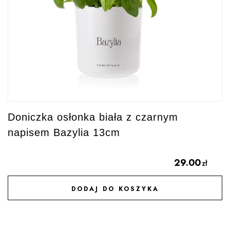
Doniczka osłonka biała z czarnym
napisem Bazylia 13cm
29.00
zł
DODAJ DO KOSZYKA
DODAJ DO ULUBIONYCH