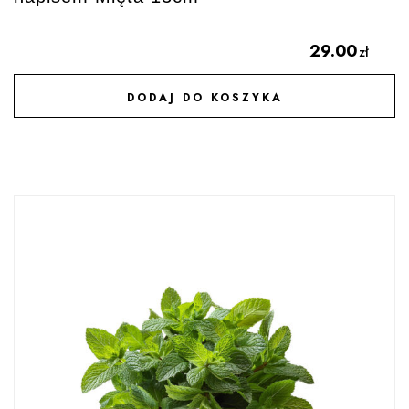
29.00
zł
DODAJ DO KOSZYKA
DODAJ DO ULUBIONYCH