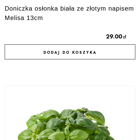
Doniczka osłonka biała ze złotym napisem
Melisa 13cm
29.00
zł
DODAJ DO KOSZYKA
DODAJ DO ULUBIONYCH