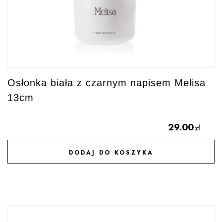
Osłonka biała z czarnym napisem Melisa
13cm
29.00
zł
DODAJ DO KOSZYKA
DODAJ DO ULUBIONYCH