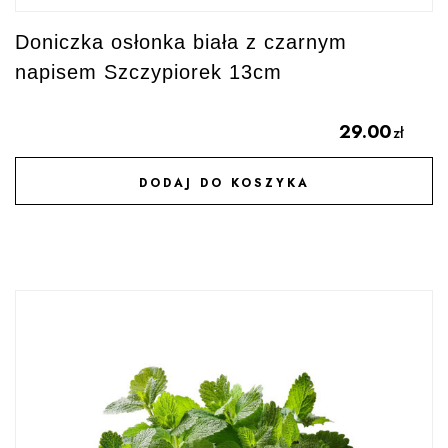
Doniczka osłonka biała z czarnym
napisem Szczypiorek 13cm
29.00
zł
DODAJ DO KOSZYKA
DODAJ DO ULUBIONYCH