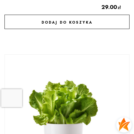
29.00
zł
DODAJ DO KOSZYKA
DODAJ DO ULUBIONYCH