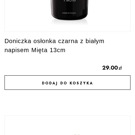
Doniczka osłonka czarna z białym
napisem Mięta 13cm
29.00
zł
DODAJ DO KOSZYKA
DODAJ DO ULUBIONYCH