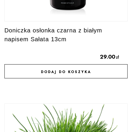
Doniczka osłonka czarna z białym
napisem Sałata 13cm
29.00
zł
DODAJ DO KOSZYKA
DODAJ DO ULUBIONYCH