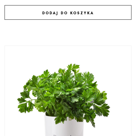
DODAJ DO KOSZYKA
DODAJ DO ULUBIONYCH