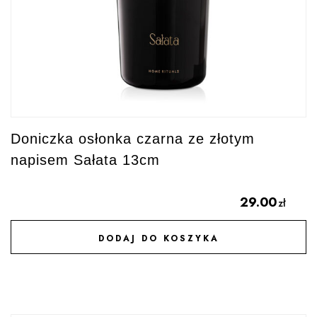
Doniczka osłonka czarna ze złotym
napisem Sałata 13cm
29.00
zł
DODAJ DO KOSZYKA
DODAJ DO ULUBIONYCH