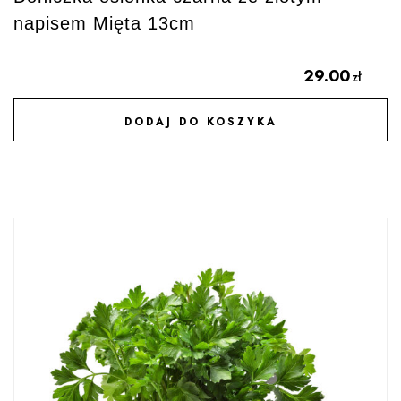
napisem Mięta 13cm
29.00
zł
DODAJ DO KOSZYKA
DODAJ DO ULUBIONYCH