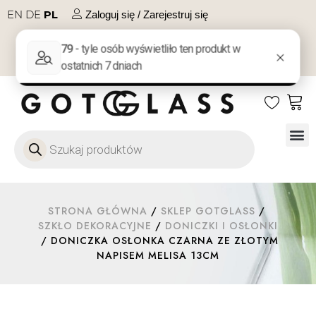
EN
DE
PL
Zaloguj się / Zarejestruj się
NA PREZENT
KONTAKT
Szkło
Szkł
Szkło do 
Ofert
STRONA GŁÓWNA
/
SKLEP GOTGLASS
/
SZKŁO DEKORACYJNE
/
DONICZKI I OSŁONKI
/ DONICZKA OSŁONKA CZARNA ZE ZŁOTYM
NAPISEM MELISA 13CM