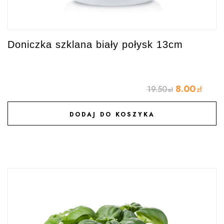
Doniczka szklana biały połysk 13cm
8.00
19.50
zł
zł
DODAJ DO KOSZYKA
DODAJ DO ULUBIONYCH