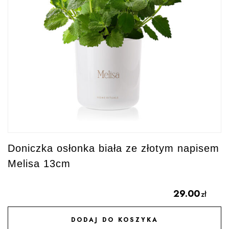
Doniczka osłonka biała ze złotym napisem
Melisa 13cm
29.00
zł
DODAJ DO KOSZYKA
DODAJ DO ULUBIONYCH