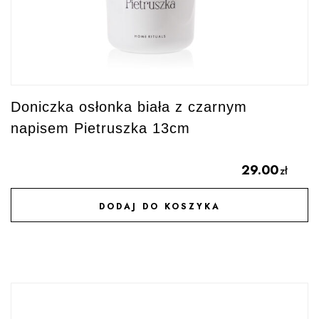
Doniczka osłonka biała z czarnym
napisem Pietruszka 13cm
29.00
zł
DODAJ DO KOSZYKA
DODAJ DO ULUBIONYCH