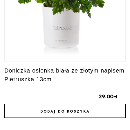
Doniczka osłonka biała ze złotym napisem
Pietruszka 13cm
29.00
zł
DODAJ DO KOSZYKA
DODAJ DO ULUBIONYCH