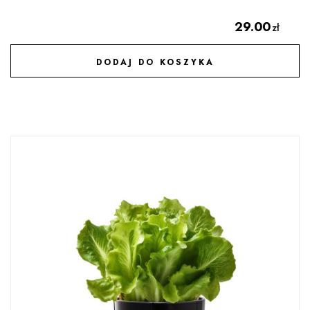
29.00
zł
DODAJ DO KOSZYKA
DODAJ DO ULUBIONYCH