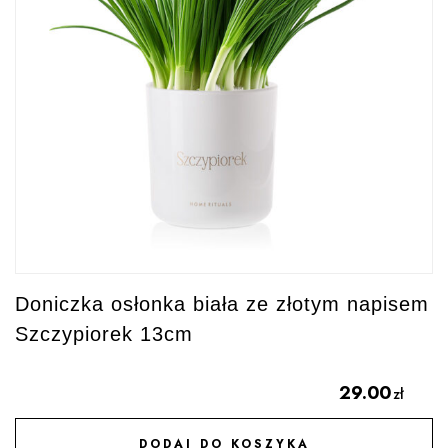
Doniczka osłonka biała ze złotym napisem
Szczypiorek 13cm
29.00
zł
DODAJ DO KOSZYKA
DODAJ DO ULUBIONYCH