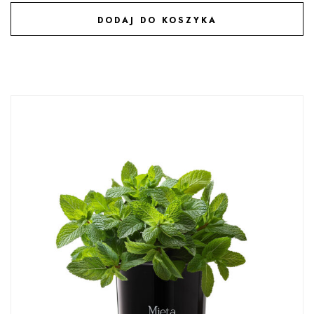
DODAJ DO KOSZYKA
DODAJ DO ULUBIONYCH