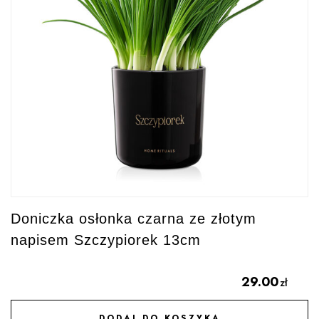
Doniczka osłonka czarna ze złotym
napisem Szczypiorek 13cm
29.00
zł
DODAJ DO KOSZYKA