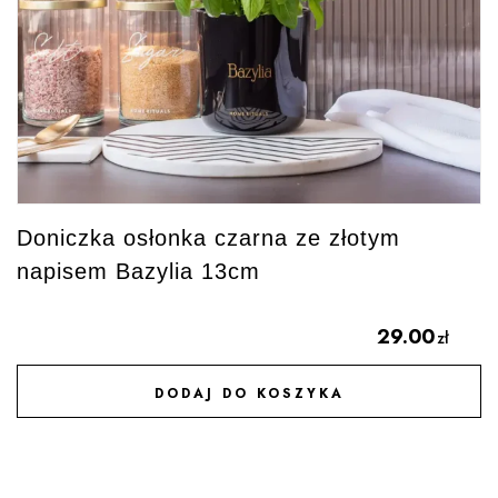
Doniczka osłonka czarna ze złotym
napisem Bazylia 13cm
29.00
zł
DODAJ DO KOSZYKA
DODAJ DO ULUBIONYCH