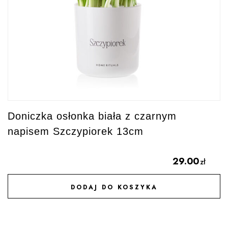
Doniczka osłonka biała z czarnym
napisem Szczypiorek 13cm
29.00
zł
DODAJ DO KOSZYKA
DODAJ DO ULUBIONYCH