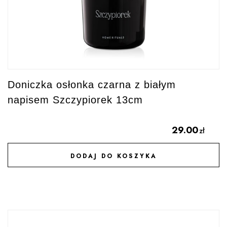
Doniczka osłonka czarna z białym
napisem Szczypiorek 13cm
29.00
zł
DODAJ DO KOSZYKA
DODAJ DO ULUBIONYCH