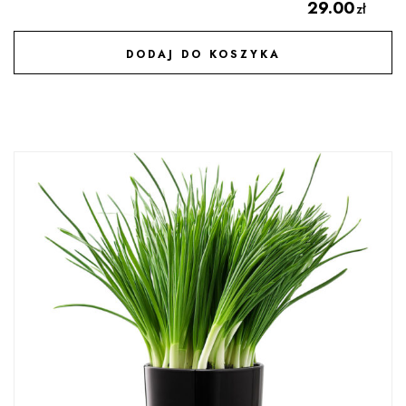
29.00
zł
DODAJ DO KOSZYKA
DODAJ DO ULUBIONYCH