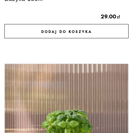
29.00
zł
DODAJ DO KOSZYKA
DODAJ DO ULUBIONYCH