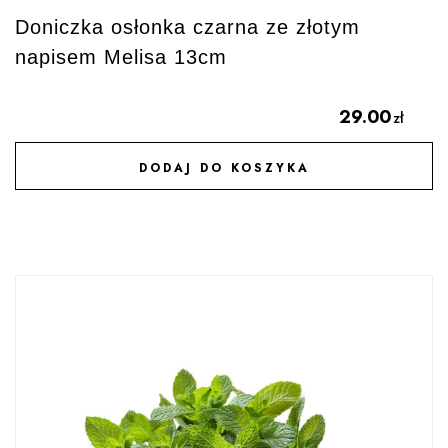
Doniczka osłonka czarna ze złotym
napisem Melisa 13cm
29.00
zł
DODAJ DO KOSZYKA
DODAJ DO ULUBIONYCH