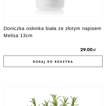
Doniczka osłonka biała ze złotym napisem
Melisa 13cm
29.00
zł
DODAJ DO KOSZYKA
DODAJ DO ULUBIONYCH