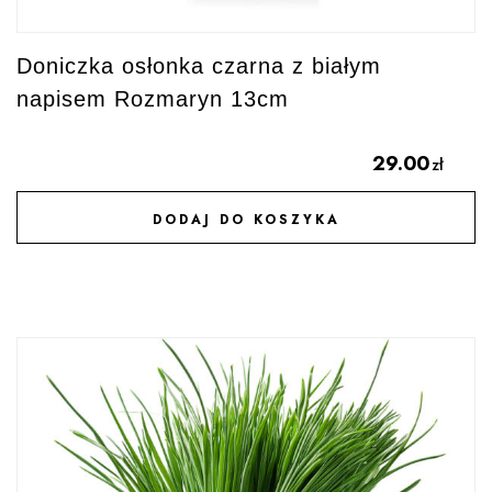
Doniczka osłonka czarna z białym
napisem Rozmaryn 13cm
29.00
zł
DODAJ DO KOSZYKA
DODAJ DO ULUBIONYCH