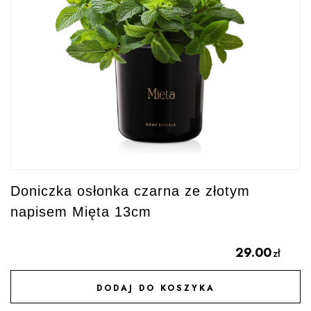
Doniczka osłonka czarna ze złotym
napisem Mięta 13cm
29.00
zł
DODAJ DO KOSZYKA
DODAJ DO ULUBIONYCH