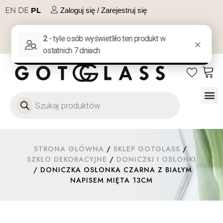
EN
DE
PL
Zaloguj się / Zarejestruj się
NA PREZENT
KONTAKT
Szkło
Szkł
Szkło do 
Ofert
STRONA GŁÓWNA
/
SKLEP GOTGLASS
/
SZKŁO DEKORACYJNE
/
DONICZKI I OSŁONKI
/ DONICZKA OSŁONKA CZARNA Z BIAŁYM
NAPISEM MIĘTA 13CM