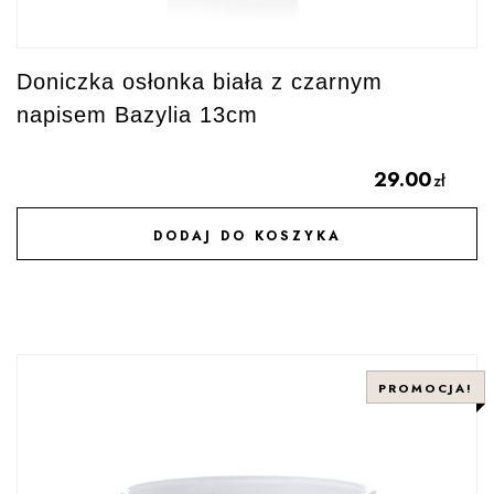
Doniczka osłonka biała z czarnym
napisem Bazylia 13cm
29.00
zł
DODAJ DO KOSZYKA
DODAJ DO ULUBIONYCH
PROMOCJA!