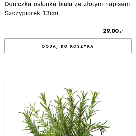
Doniczka osłonka biała ze złotym napisem
Szczypiorek 13cm
29.00
zł
DODAJ DO KOSZYKA
DODAJ DO ULUBIONYCH