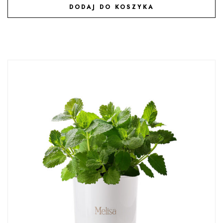
DODAJ DO KOSZYKA
DODAJ DO ULUBIONYCH