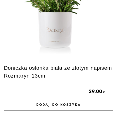
Doniczka osłonka biała ze złotym napisem
Rozmaryn 13cm
29.00
zł
DODAJ DO KOSZYKA
DODAJ DO ULUBIONYCH