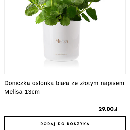
Doniczka osłonka biała ze złotym napisem
Melisa 13cm
29.00
zł
DODAJ DO KOSZYKA
DODAJ DO ULUBIONYCH