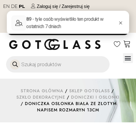
EN
DE
PL
Zaloguj się / Zarejestruj się
NA PREZENT
KONTAKT
Szkło
Szkł
Szkło do 
Ofert
STRONA GŁÓWNA
/
SKLEP GOTGLASS
/
SZKŁO DEKORACYJNE
/
DONICZKI I OSŁONKI
/ DONICZKA OSŁONKA BIAŁA ZE ZŁOTYM
NAPISEM ROZMARYN 13CM