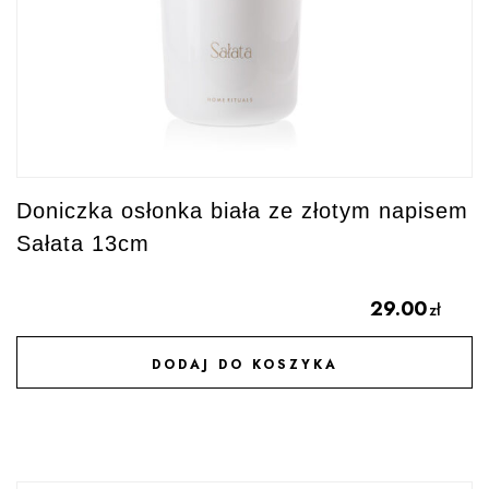
Doniczka osłonka biała ze złotym napisem
Sałata 13cm
29.00
zł
DODAJ DO KOSZYKA
DODAJ DO ULUBIONYCH