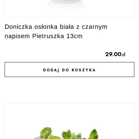
Doniczka osłonka biała z czarnym
napisem Pietruszka 13cm
29.00
zł
DODAJ DO KOSZYKA
DODAJ DO ULUBIONYCH