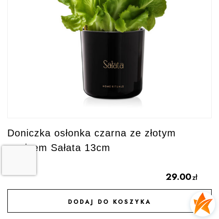
Doniczka osłonka czarna ze złotym
napisem Sałata 13cm
29.00
zł
DODAJ DO KOSZYKA
DODAJ DO ULUBIONYCH