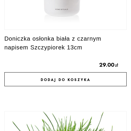
Doniczka osłonka biała z czarnym
napisem Szczypiorek 13cm
29.00
zł
DODAJ DO KOSZYKA
DODAJ DO ULUBIONYCH