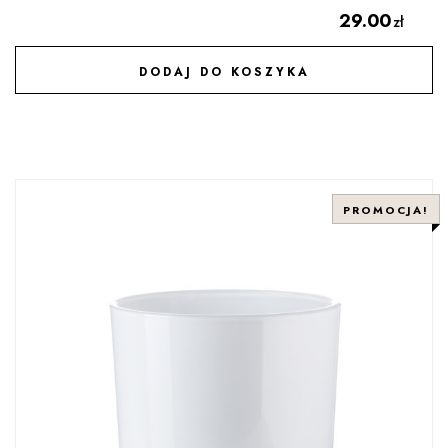
29.00
zł
DODAJ DO KOSZYKA
DODAJ DO ULUBIONYCH
PROMOCJA!