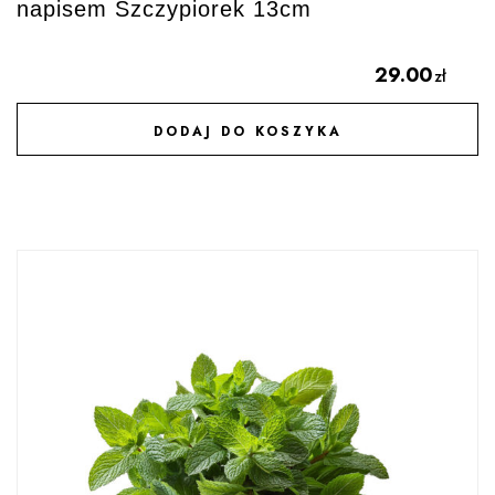
napisem Szczypiorek 13cm
29.00
zł
DODAJ DO KOSZYKA
DODAJ DO ULUBIONYCH