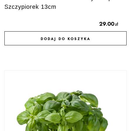
Szczypiorek 13cm
29.00
zł
DODAJ DO KOSZYKA
DODAJ DO ULUBIONYCH