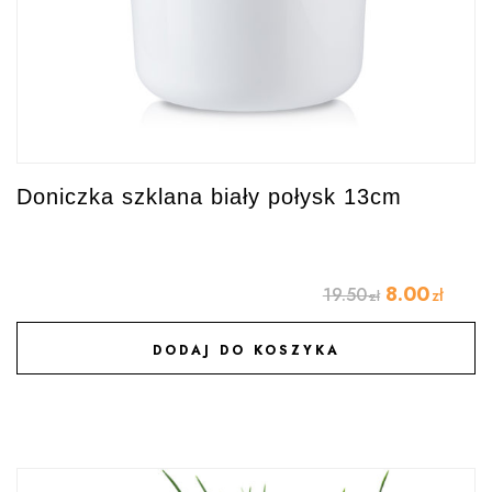
Doniczka szklana biały połysk 13cm
8.00
19.50
zł
zł
DODAJ DO KOSZYKA
DODAJ DO ULUBIONYCH