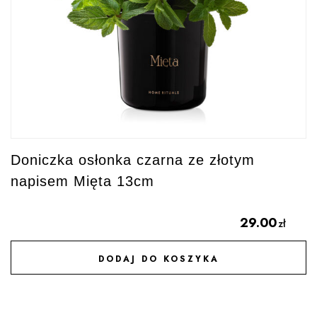
Doniczka osłonka czarna ze złotym
napisem Mięta 13cm
29.00
zł
DODAJ DO KOSZYKA
DODAJ DO ULUBIONYCH