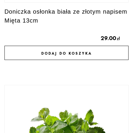
Doniczka osłonka biała ze złotym napisem
Mięta 13cm
29.00
zł
DODAJ DO KOSZYKA
DODAJ DO ULUBIONYCH