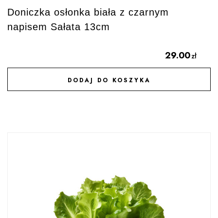
Doniczka osłonka biała z czarnym
napisem Sałata 13cm
29.00
zł
DODAJ DO KOSZYKA
DODAJ DO ULUBIONYCH