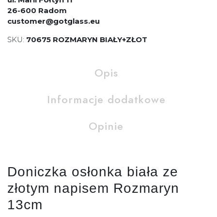
26-600 Radom
customer@gotglass.eu
SKU:
70675 ROZMARYN BIAŁY+ZŁOT
Opis
Informacje dodatkowe
Opinie
Doniczka osłonka biała ze
złotym napisem Rozmaryn
13cm