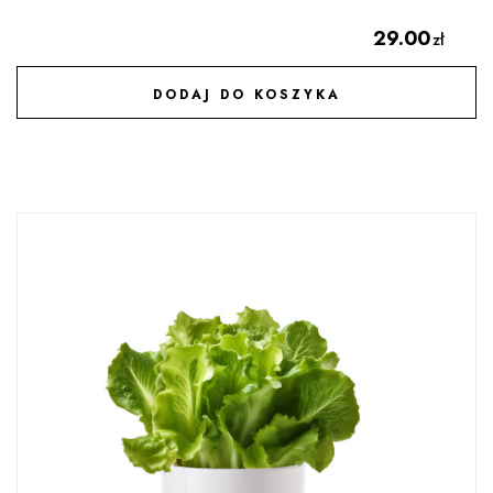
29.00
zł
DODAJ DO KOSZYKA
DODAJ DO ULUBIONYCH