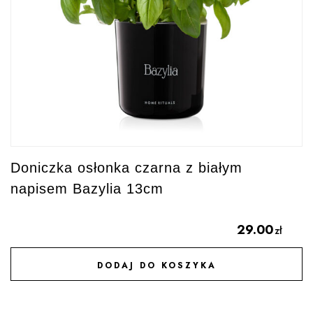
Doniczka osłonka czarna z białym
napisem Bazylia 13cm
29.00
zł
DODAJ DO KOSZYKA
DODAJ DO ULUBIONYCH