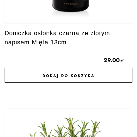
Doniczka osłonka czarna ze złotym
napisem Mięta 13cm
29.00
zł
DODAJ DO KOSZYKA
DODAJ DO ULUBIONYCH