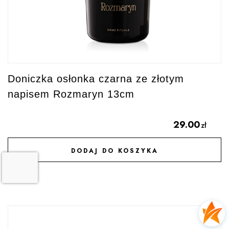
Doniczka osłonka czarna ze złotym
napisem Rozmaryn 13cm
29.00
zł
DODAJ DO KOSZYKA
DODAJ DO ULUBIONYCH