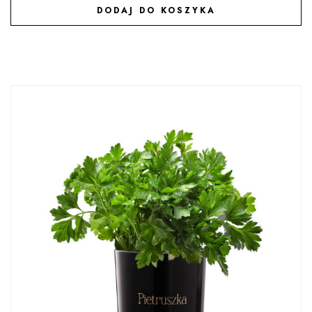
DODAJ DO KOSZYKA
DODAJ DO ULUBIONYCH