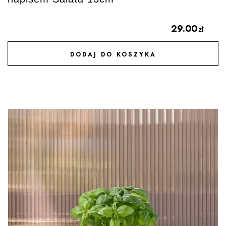
29.00
zł
DODAJ DO KOSZYKA
DODAJ DO ULUBIONYCH