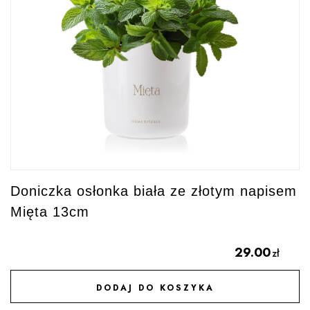
Doniczka osłonka biała ze złotym napisem
Mięta 13cm
29.00
zł
DODAJ DO KOSZYKA
DODAJ DO ULUBIONYCH