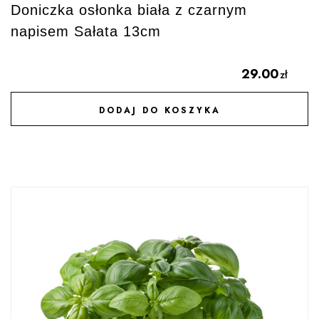
Doniczka osłonka biała z czarnym
napisem Sałata 13cm
29.00
zł
DODAJ DO KOSZYKA
DODAJ DO ULUBIONYCH