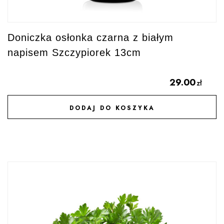
Doniczka osłonka czarna z białym
napisem Szczypiorek 13cm
29.00
zł
DODAJ DO KOSZYKA
DODAJ DO ULUBIONYCH