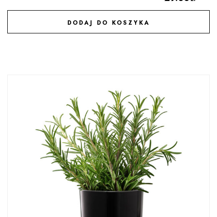
DODAJ DO KOSZYKA
DODAJ DO ULUBIONYCH