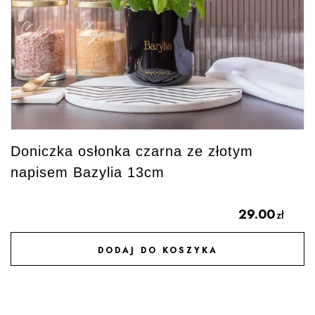
Doniczka osłonka czarna ze złotym
napisem Bazylia 13cm
29.00
zł
DODAJ DO KOSZYKA
DODAJ DO ULUBIONYCH