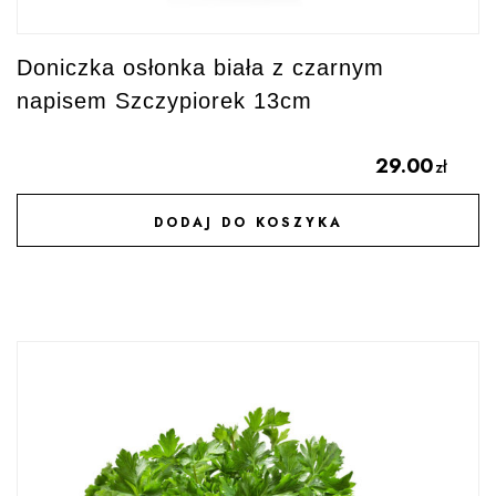
Doniczka osłonka biała z czarnym
napisem Szczypiorek 13cm
29.00
zł
DODAJ DO KOSZYKA
DODAJ DO ULUBIONYCH