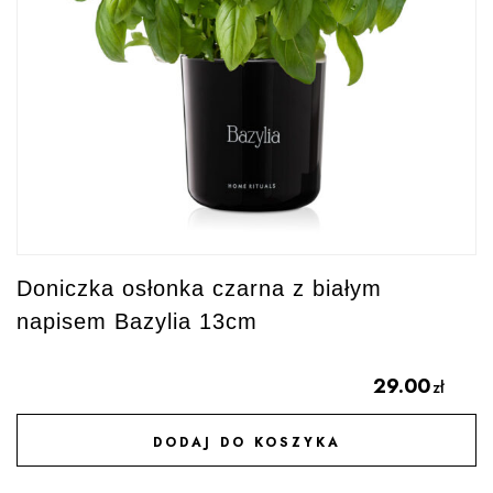
Doniczka osłonka czarna z białym
napisem Bazylia 13cm
29.00
zł
DODAJ DO KOSZYKA
DODAJ DO ULUBIONYCH