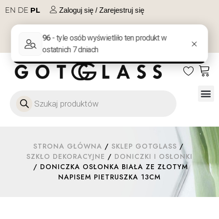
EN
DE
PL
Zaloguj się / Zarejestruj się
NA PREZENT
KONTAKT
Szkło
Szkł
Szkło do 
Ofert
STRONA GŁÓWNA
/
SKLEP GOTGLASS
/
SZKŁO DEKORACYJNE
/
DONICZKI I OSŁONKI
/ DONICZKA OSŁONKA BIAŁA ZE ZŁOTYM
NAPISEM PIETRUSZKA 13CM