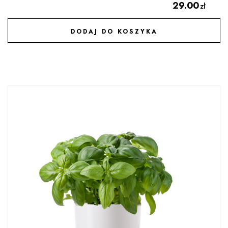
29.00
zł
DODAJ DO KOSZYKA
DODAJ DO ULUBIONYCH