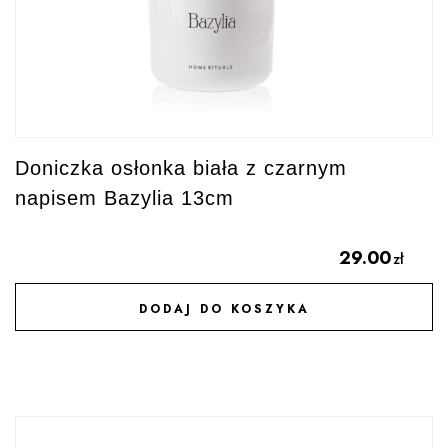
Doniczka osłonka biała z czarnym
napisem Bazylia 13cm
29.00
zł
DODAJ DO KOSZYKA
DODAJ DO ULUBIONYCH