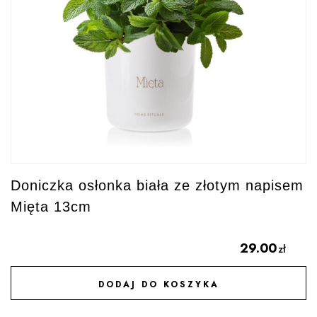
Doniczka osłonka biała ze złotym napisem
Mięta 13cm
29.00
zł
DODAJ DO KOSZYKA
DODAJ DO ULUBIONYCH