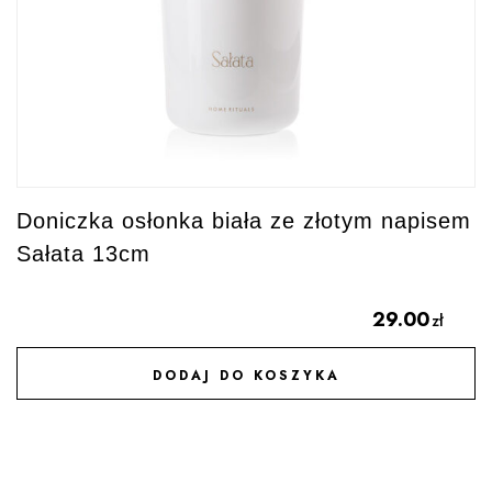
Doniczka osłonka biała ze złotym napisem
Sałata 13cm
29.00
zł
DODAJ DO KOSZYKA
DODAJ DO ULUBIONYCH