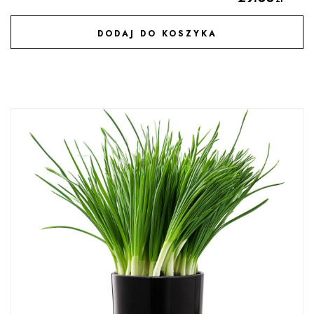
DODAJ DO KOSZYKA
DODAJ DO ULUBIONYCH