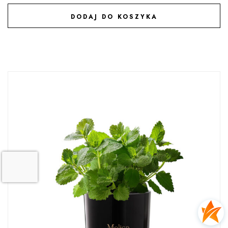
DODAJ DO KOSZYKA
DODAJ DO ULUBIONYCH