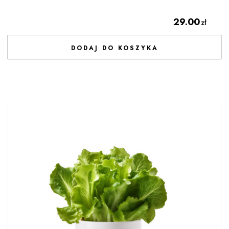
29.00
zł
DODAJ DO KOSZYKA
DODAJ DO ULUBIONYCH