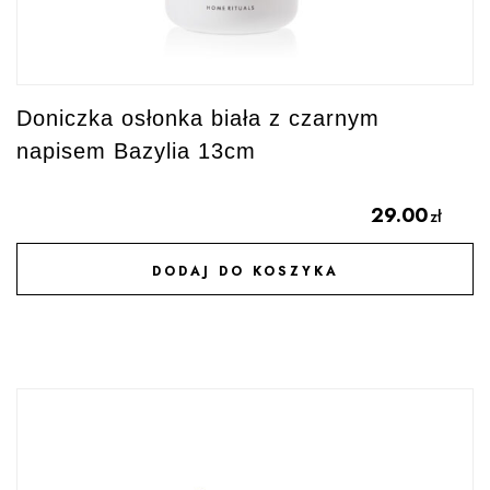
Doniczka osłonka biała z czarnym
napisem Bazylia 13cm
29.00
zł
DODAJ DO KOSZYKA
DODAJ DO ULUBIONYCH