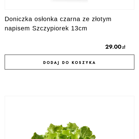
Doniczka osłonka czarna ze złotym
napisem Szczypiorek 13cm
29.00
zł
DODAJ DO KOSZYKA
DODAJ DO ULUBIONYCH