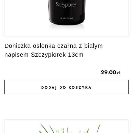
Doniczka osłonka czarna z białym
napisem Szczypiorek 13cm
29.00
zł
DODAJ DO KOSZYKA
DODAJ DO ULUBIONYCH