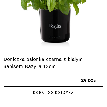
Doniczka osłonka czarna z białym
napisem Bazylia 13cm
29.00
zł
DODAJ DO KOSZYKA
DODAJ DO ULUBIONYCH