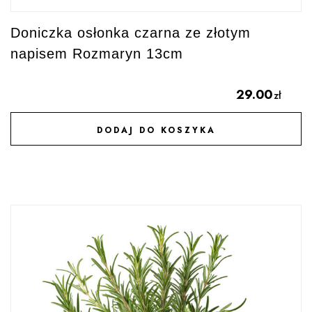
Doniczka osłonka czarna ze złotym
napisem Rozmaryn 13cm
29.00
zł
DODAJ DO KOSZYKA
DODAJ DO ULUBIONYCH