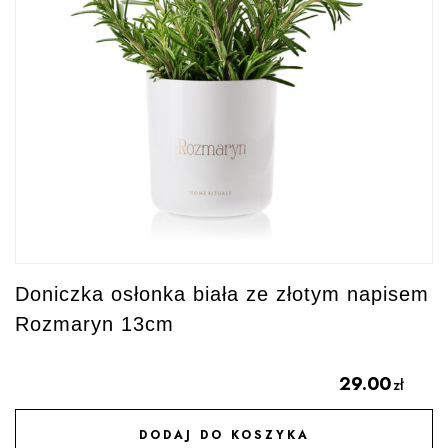
Doniczka osłonka biała ze złotym napisem
Rozmaryn 13cm
29.00
zł
DODAJ DO KOSZYKA
DODAJ DO ULUBIONYCH