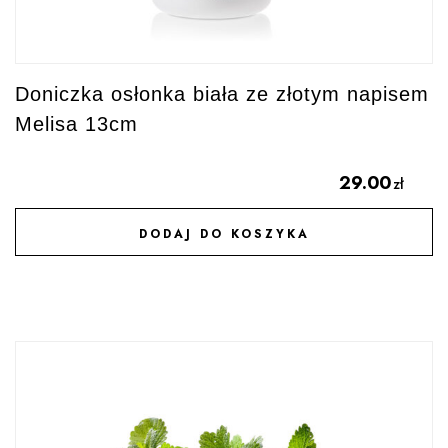
Doniczka osłonka biała ze złotym napisem
Melisa 13cm
29.00
zł
DODAJ DO KOSZYKA
DODAJ DO ULUBIONYCH