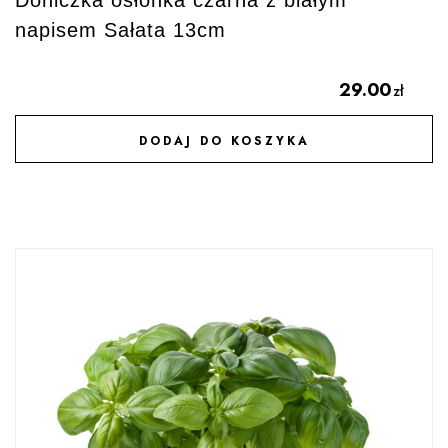
Doniczka osłonka czarna z białym
napisem Sałata 13cm
29.00
zł
DODAJ DO KOSZYKA
DODAJ DO ULUBIONYCH