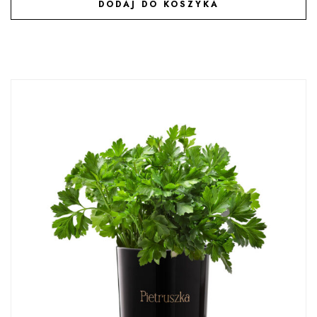
DODAJ DO KOSZYKA
DODAJ DO ULUBIONYCH