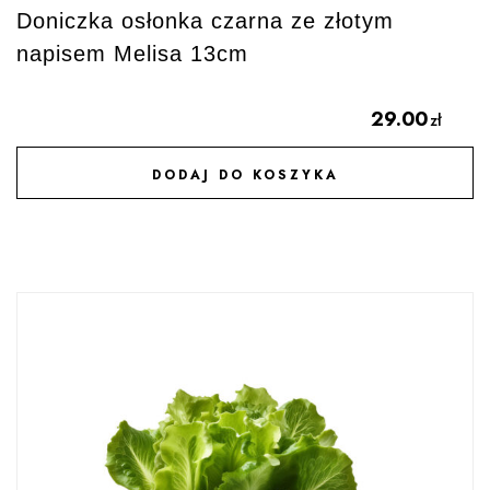
Doniczka osłonka czarna ze złotym
napisem Melisa 13cm
29.00
zł
DODAJ DO KOSZYKA
DODAJ DO ULUBIONYCH