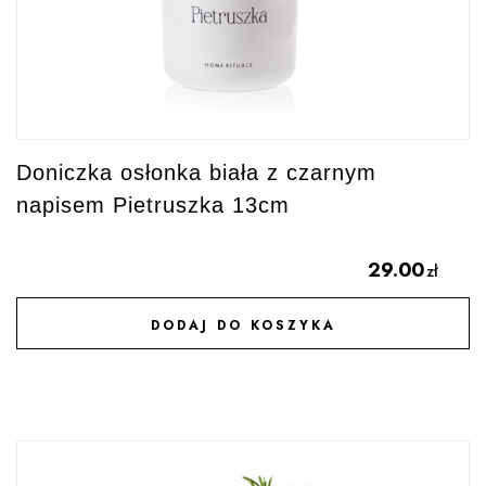
Doniczka osłonka biała z czarnym
napisem Pietruszka 13cm
29.00
zł
DODAJ DO KOSZYKA
DODAJ DO ULUBIONYCH