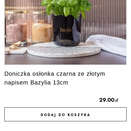
Doniczka osłonka czarna ze złotym
napisem Bazylia 13cm
29.00
zł
DODAJ DO KOSZYKA
DODAJ DO ULUBIONYCH