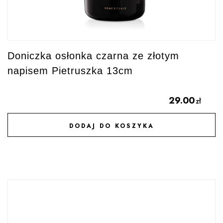
Doniczka osłonka czarna ze złotym
napisem Pietruszka 13cm
29.00
zł
DODAJ DO KOSZYKA
DODAJ DO ULUBIONYCH