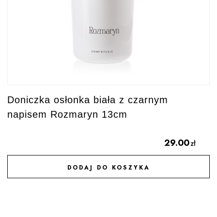
Doniczka osłonka biała z czarnym
napisem Rozmaryn 13cm
29.00
zł
DODAJ DO KOSZYKA
DODAJ DO ULUBIONYCH