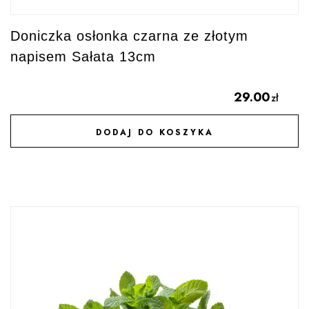
Doniczka osłonka czarna ze złotym
napisem Sałata 13cm
29.00
zł
DODAJ DO KOSZYKA
DODAJ DO ULUBIONYCH