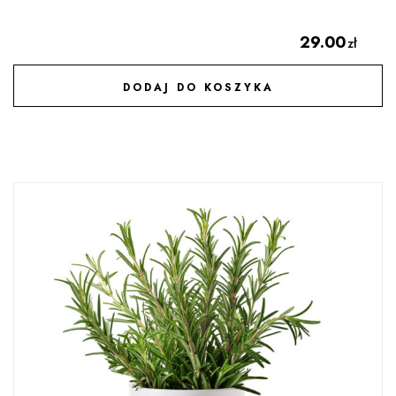
29.00
zł
DODAJ DO KOSZYKA
DODAJ DO ULUBIONYCH