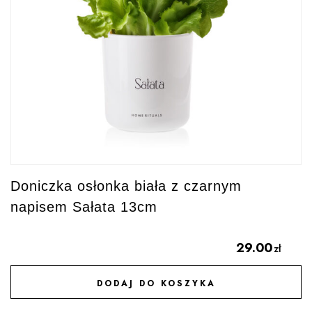
Doniczka osłonka biała z czarnym
napisem Sałata 13cm
29.00
zł
DODAJ DO KOSZYKA
DODAJ DO ULUBIONYCH