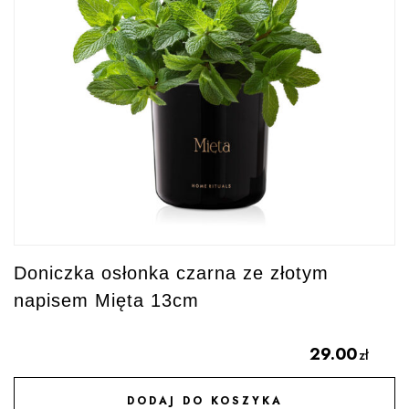
Doniczka osłonka czarna ze złotym
napisem Mięta 13cm
29.00
zł
DODAJ DO KOSZYKA
DODAJ DO ULUBIONYCH