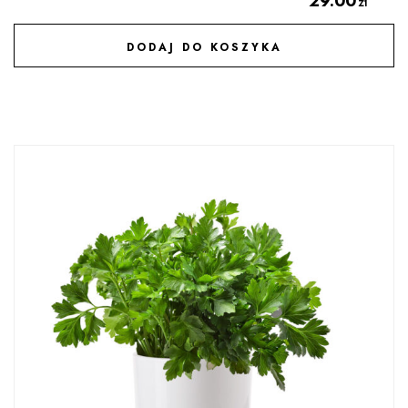
29.00
zł
DODAJ DO KOSZYKA
DODAJ DO ULUBIONYCH