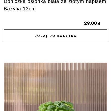
Doniczka osłonka biała ze złotym napisem
Bazylia 13cm
29.00
zł
DODAJ DO KOSZYKA
DODAJ DO ULUBIONYCH