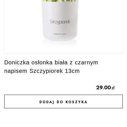
Doniczka osłonka biała z czarnym
napisem Szczypiorek 13cm
29.00
zł
DODAJ DO KOSZYKA
DODAJ DO ULUBIONYCH