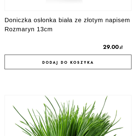
Doniczka osłonka biała ze złotym napisem
Rozmaryn 13cm
29.00
zł
DODAJ DO KOSZYKA
DODAJ DO ULUBIONYCH