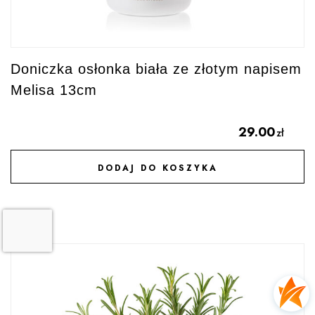
Doniczka osłonka biała ze złotym napisem
Melisa 13cm
29.00
zł
DODAJ DO KOSZYKA
DODAJ DO ULUBIONYCH