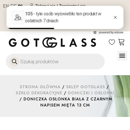
EN
DE
PL
Zaloguj się / Zarejestruj się
NA PREZENT
KONTAKT
Szkło
Szkł
Szkło do 
Ofert
STRONA GŁÓWNA
/
SKLEP GOTGLASS
/
SZKŁO DEKORACYJNE
/
DONICZKI I OSŁONKI
/ DONICZKA OSŁONKA BIAŁA Z CZARNYM
NAPISEM MIĘTA 13 CM