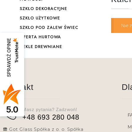
SZKŁO DEKORACYJNE
SZKŁO UŻYTKOWE
Nie 
SZKŁO POD ZALEW ŚWIEC
OFERTA HURTOWA
SPRAWDŹ OPINIE
DEKLE DREWNIANE
Kontakt
Dl
5.0
Masz pytania? Zadzwoń!
F
+48 693 280 048
M
Got Glass Spółka z o. o. Spółka