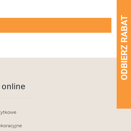
 online
żytkowe
ekoracyjne