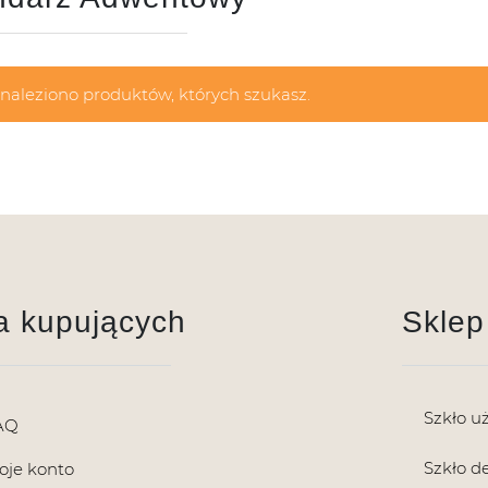
znaleziono produktów, których szukasz.
a kupujących
Sklep
Szkło u
AQ
Szkło d
oje konto