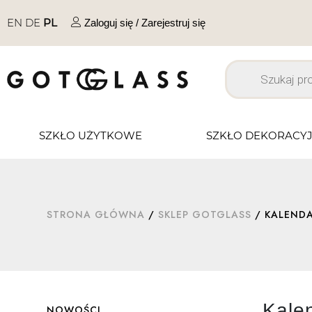
EN
DE
PL
Zaloguj się / Zarejestruj się
SZKŁO UŻYTKOWE
SZKŁO DEKORACY
STRONA GŁÓWNA
/
SKLEP GOTGLASS
/ KALEND
Kale
NOWOŚCI