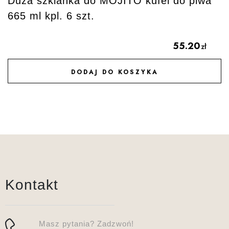
Duża szklanka do MOJITO kufel do piwa
665 ml kpl. 6 szt.
55.20
zł
DODAJ DO KOSZYKA
DODAJ DO ULUBIONYCH
Kontakt
Masz pytania? Zadzwoń!