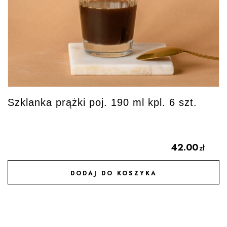
Szklanka prążki poj. 190 ml kpl. 6 szt.
42.00
zł
DODAJ DO KOSZYKA
DODAJ DO ULUBIONYCH