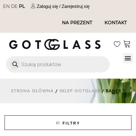
EN
DE
PL
Zaloguj się / Zarejestruj się
NA PREZENT
KONTAKT
Szkło
Szkł
Szkło do 
Ofert
STRONA GŁÓWNA
/
SKLEP GOTGLASS
/ BANER 1
FILTRY