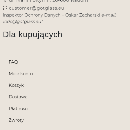
ul. Marii Fołtyn 11, 26-600 Radom
customer@gotglass.eu
Inspektor Ochrony Danych – Oskar Zacharski
e-mail:
iodo@gotglass.eu”.
Dla kupujących
FAQ
Moje konto
Koszyk
Dostawa
Płatności
Zwroty