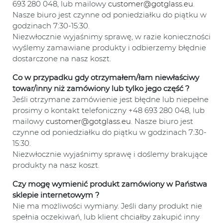
693 280 048, lub mailowy
customer@gotglass.eu
.
Nasze biuro jest czynne od poniedziałku do piątku w
godzinach 7:30-15:30.
Niezwłocznie wyjaśnimy sprawę, w razie konieczności
wyślemy zamawiane produkty i odbierzemy błędnie
dostarczone na nasz koszt.
Co w przypadku gdy otrzymałem/łam niewłaściwy
towar/inny niż zamówiony lub tylko jego część ?
Jeśli otrzymane zamówienie jest błędne lub niepełne
prosimy o kontakt telefoniczny +48 693 280 048, lub
mailowy
customer@gotglass.eu
. Nasze biuro jest
czynne od poniedziałku do piątku w godzinach 7:30-
15:30.
Niezwłocznie wyjaśnimy sprawę i doślemy brakujące
produkty na nasz koszt.
Czy mogę wymienić produkt zamówiony w Państwa
sklepie internetowym ?
Nie ma możliwości wymiany. Jeśli dany produkt nie
spełnia oczekiwań, lub klient chciałby zakupić inny