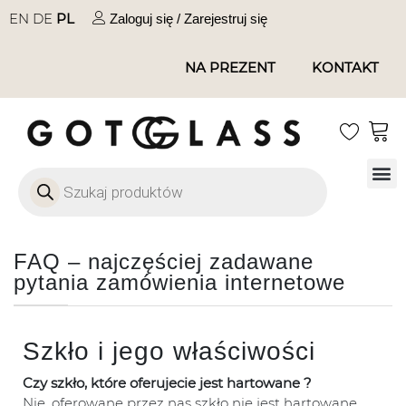
EN
DE
PL
Zaloguj się / Zarejestruj się
NA PREZENT
KONTAKT
Szkło
Szkł
Szkło do 
Ofert
FAQ – najczęściej zadawane
pytania zamówienia internetowe
Szkło i jego właściwości
Czy szkło, które oferujecie jest hartowane ?
Nie, oferowane przez nas szkło nie jest hartowane.